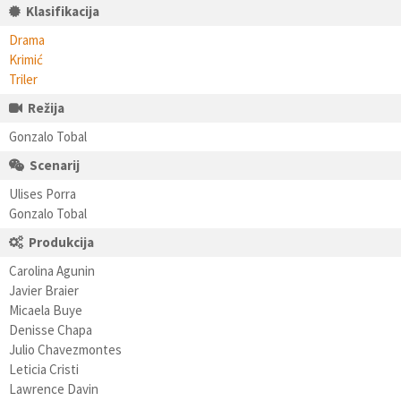
Klasifikacija
Drama
Krimić
Triler
Režija
Gonzalo Tobal
Scenarij
Ulises Porra
Gonzalo Tobal
Produkcija
Carolina Agunin
Javier Braier
Micaela Buye
Denisse Chapa
Julio Chavezmontes
Leticia Cristi
Lawrence Davin