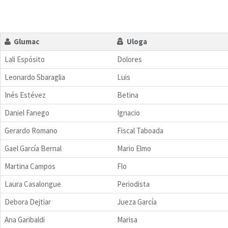
Glumac
Uloga
Lali Espósito
Dolores
Leonardo Sbaraglia
Luis
Inés Estévez
Betina
Daniel Fanego
Ignacio
Gerardo Romano
Fiscal Taboada
Gael García Bernal
Mario Elmo
Martina Campos
Flo
Laura Casalongue
Periodista
Debora Dejtiar
Jueza García
Ana Garibaldi
Marisa