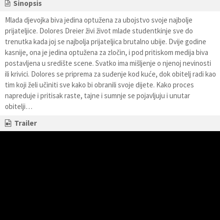
Sinopsis
Mlada djevojka biva jedina optužena za ubojstvo svoje najbolje
prijateljice. Dolores Dreier živi život mlade studentkinje sve do
trenutka kada joj se najbolja prijateljica brutalno ubije. Dvije godine
kasnije, ona je jedina optužena za zločin, i pod pritiskom medija biva
postavljena u središte scene. Svatko ima mišljenje o njenoj nevinosti
ili krivici. Dolores se priprema za suđenje kod kuće, dok obitelj radi kao
tim koji želi učiniti sve kako bi obranili svoje dijete. Kako proces
napreduje i pritisak raste, tajne i sumnje se pojavljuju i unutar
obitelji…
Trailer