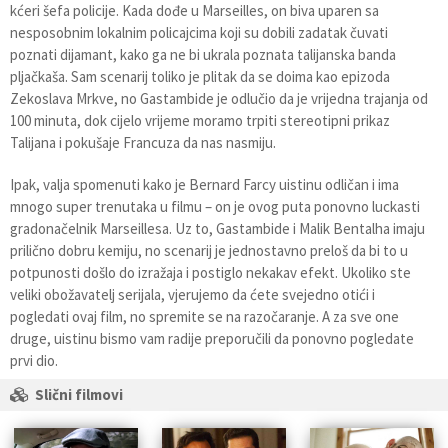
kćeri šefa policije. Kada dođe u Marseilles, on biva uparen sa
nesposobnim lokalnim policajcima koji su dobili zadatak čuvati
poznati dijamant, kako ga ne bi ukrala poznata talijanska banda
pljačkaša. Sam scenarij toliko je plitak da se doima kao epizoda
Zekoslava Mrkve, no Gastambide je odlučio da je vrijedna trajanja od
100 minuta, dok cijelo vrijeme moramo trpiti stereotipni prikaz
Talijana i pokušaje Francuza da nas nasmiju.
Ipak, valja spomenuti kako je Bernard Farcy uistinu odličan i ima
mnogo super trenutaka u filmu – on je ovog puta ponovno luckasti
gradonačelnik Marseillesa. Uz to, Gastambide i Malik Bentalha imaju
prilično dobru kemiju, no scenarij je jednostavno preloš da bi to u
potpunosti došlo do izražaja i postiglo nekakav efekt. Ukoliko ste
veliki obožavatelj serijala, vjerujemo da ćete svejedno otići i
pogledati ovaj film, no spremite se na razočaranje. A za sve one
druge, uistinu bismo vam radije preporučili da ponovno pogledate
prvi dio.
Slični filmovi