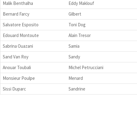
Malik Benthalha
Eddy Maklouf
Bernard Farcy
Gilbert
Salvatore Esposito
Toni Dog
Edouard Montoute
Alain Tresor
Sabrina Ouazani
Samia
Sand Van Roy
Sandy
Anouar Toubali
Michel Petrucciani
Monsieur Poulpe
Menard
Sissi Duparc
Sandrine