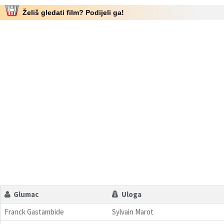
Želiš gledati film? Podijeli ga!
Glumac
Uloga
Franck Gastambide
Sylvain Marot