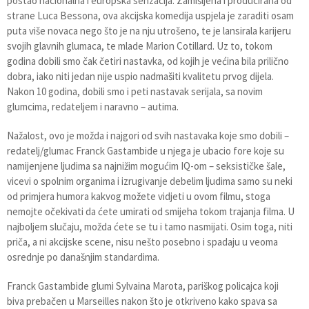
postao nacionalna i europska senzacija. Zamišljena i producirana od
strane Luca Bessona, ova akcijska komedija uspjela je zaraditi osam
puta više novaca nego što je na nju utrošeno, te je lansirala karijeru
svojih glavnih glumaca, te mlade Marion Cotillard. Uz to, tokom
godina dobili smo čak četiri nastavka, od kojih je većina bila prilično
dobra, iako niti jedan nije uspio nadmašiti kvalitetu prvog dijela.
Nakon 10 godina, dobili smo i peti nastavak serijala, sa novim
glumcima, redateljem i naravno – autima.
Nažalost, ovo je možda i najgori od svih nastavaka koje smo dobili –
redatelj/glumac Franck Gastambide u njega je ubacio fore koje su
namijenjene ljudima sa najnižim mogućim IQ-om – seksističke šale,
vicevi o spolnim organima i izrugivanje debelim ljudima samo su neki
od primjera humora kakvog možete vidjeti u ovom filmu, stoga
nemojte očekivati da ćete umirati od smijeha tokom trajanja filma. U
najboljem slučaju, možda ćete se tu i tamo nasmijati. Osim toga, niti
priča, a ni akcijske scene, nisu nešto posebno i spadaju u veoma
osrednje po današnjim standardima.
Franck Gastambide glumi Sylvaina Marota, pariškog policajca koji
biva prebačen u Marseilles nakon što je otkriveno kako spava sa