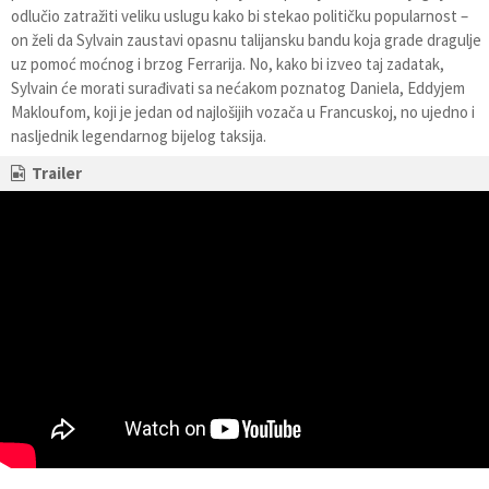
odlučio zatražiti veliku uslugu kako bi stekao političku popularnost –
on želi da Sylvain zaustavi opasnu talijansku bandu koja grade dragulje
uz pomoć moćnog i brzog Ferrarija. No, kako bi izveo taj zadatak,
Sylvain će morati surađivati sa nećakom poznatog Daniela, Eddyjem
Makloufom, koji je jedan od najlošijih vozača u Francuskoj, no ujedno i
nasljednik legendarnog bijelog taksija.
Trailer