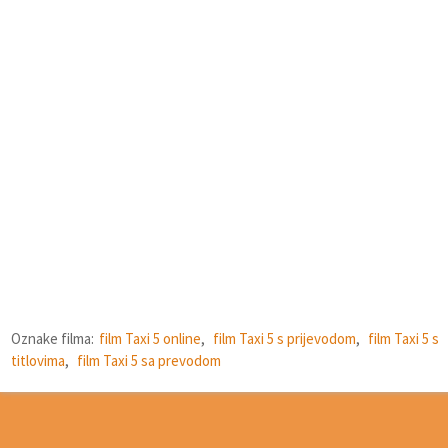
Oznake filma:
film Taxi 5 online
,
film Taxi 5 s prijevodom
,
film Taxi 5 s
titlovima
,
film Taxi 5 sa prevodom