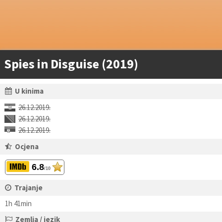
Spies in Disguise (2019)
U kinima
26.12.2019.
26.12.2019.
26.12.2019.
Ocjena
6.8
/10
Trajanje
1h 41min
Zemlja / jezik