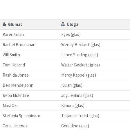
Glumac
Uloga
Karen Gillan
Eyes (glas)
Rachel Brosnahan
Wendy Beckett (glas)
Will Smith
Lance Sterling (glas)
Tom Holland
Walter Beckett (glas)
Rashida Jones
Marcy Kappel (glas)
Ben Mendelsohn
Killian (glas)
Reba McEntire
Joy Jenkins (glas)
Masi Oka
Kimura (glas)
Stefania Spampinato
Talijanski turist (glas)
Carla Jimenez
Geraldine (glas)