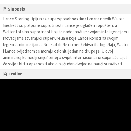
Sinopsis
Lance Sterling, špijun sa supersposobnostima i znanstvenik Walter
Beckett su potpune suprotnosti. Lance je uglađen i opušten, a
Walter totalna suprotnost koji to nadoknađuje svojom inteligencijom i
inovacijama stvarajući super uređaje koje Lance koristi na svojim
legendarnim misijama. No, kad dođe do neočekivanih događaja, Walter
i Lance odjednom se moraju osloniti jedan na drugoga. U ovoj
animiranoj komediji smještenoj u svijet internacionalne špijunaže cijeli
će svijet biti u opasnosti ako ovaj čudan dvojac ne nauči surađivati…
Trailer