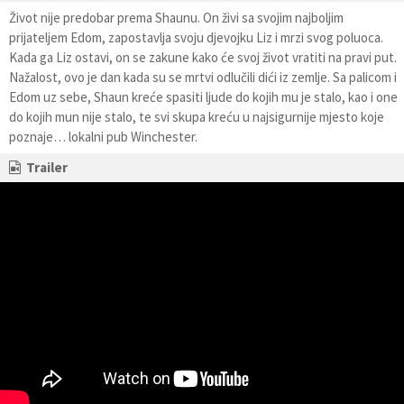
Život nije predobar prema Shaunu. On živi sa svojim najboljim
prijateljem Edom, zapostavlja svoju djevojku Liz i mrzi svog poluoca.
Kada ga Liz ostavi, on se zakune kako će svoj život vratiti na pravi put.
Nažalost, ovo je dan kada su se mrtvi odlučili dići iz zemlje. Sa palicom i
Edom uz sebe, Shaun kreće spasiti ljude do kojih mu je stalo, kao i one
do kojih mun nije stalo, te svi skupa kreću u najsigurnije mjesto koje
poznaje… lokalni pub Winchester.
Trailer