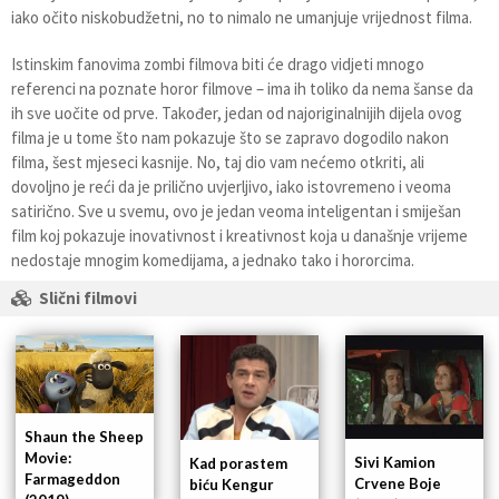
iako očito niskobudžetni, no to nimalo ne umanjuje vrijednost filma.
Istinskim fanovima zombi filmova biti će drago vidjeti mnogo
referenci na poznate horor filmove – ima ih toliko da nema šanse da
ih sve uočite od prve. Također, jedan od najoriginalnijih dijela ovog
filma je u tome što nam pokazuje što se zapravo dogodilo nakon
filma, šest mjeseci kasnije. No, taj dio vam nećemo otkriti, ali
dovoljno je reći da je prilično uvjerljivo, iako istovremeno i veoma
satirično. Sve u svemu, ovo je jedan veoma inteligentan i smiješan
film koj pokazuje inovativnost i kreativnost koja u današnje vrijeme
nedostaje mnogim komedijama, a jednako tako i hororcima.
Slični filmovi
Shaun the Sheep
Movie:
Sivi Kamion
Kad porastem
Farmageddon
Crvene Boje
biću Kengur