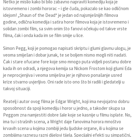
Netko je mislio kako bi bilo zabavno napraviti komediju koja je
istovremeno i zombi hororac – i gle čuda, pokazalo se kao odličnom
idejom! „Shaun of the Dead“ je jedan od najsmješnijih filmova
godine, odlična komedija i satira horor filmova koja je istovremeno i
solidan zombi film, sa svim onim što fanovi očekuju od takve vrste
filma, čak i onda kada im se film smije u lice.
Simon Pegg, koji je pomogao napisati skriptu i glumi glavnu ulogu, je
veoma smiješan i dobar junak, te se boljem nismo mogli niti nadati.
Čak i stare ofucane fore koje smo mnogo puta vidjeli postanu dobre
kada ih on odradi, a njegova kemija sa Nickom Frostom koji glumi Eda
je neprocjenjiva i veoma smiješna jer je njihovo ponašanje usred
krize stvarno uvjerljivo. Oni rade isto ono što bi radili i gledatelji u
takvoj situaciji.
Reatelj i autor ovog filma je Edgar Wright, koji ima nevjojatno dobru
sposobnost da spoji komediju i horor u jedno, a također skupa sa
Peggom zna namjestiti dobre šale koje se kasnije u filmu isplate. No,
ima tu i strašnih scena, a Wright daje fanovima horora mnoštvo
krvavih scena u kojima zombiji jedu ljudske organe, ili u kojima se
zombijima raznesu razni dijelovi tijela. Specijalni efekti su simpatični,