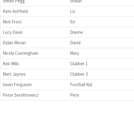
Simon Pegg
Shaun
Kate Ashfield
Liz
Nick Frost
Ed
Lucy Davis
Dianne
Dylan Moran
David
Nicola Cunningham
Mary
Keir Mills
Clubber 1
Matt Jaynes
Clubber 2
Gavin Ferguson
Football Kid
Peter Serafinowicz
Pete