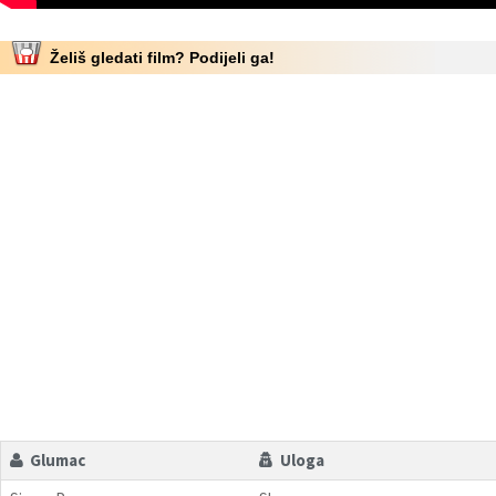
Želiš gledati film? Podijeli ga!
Glumac
Uloga