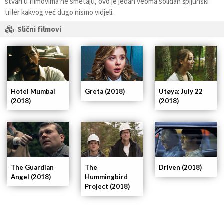
stvari u filmovima ne smetaju, ovo je jedan veoma solidan špijunski
triler kakvog već dugo nismo vidjeli.
Slični filmovi
Hotel Mumbai
Greta (2018)
Utøya: July 22
(2018)
(2018)
The Guardian
The
Driven (2018)
Angel (2018)
Hummingbird
Project (2018)