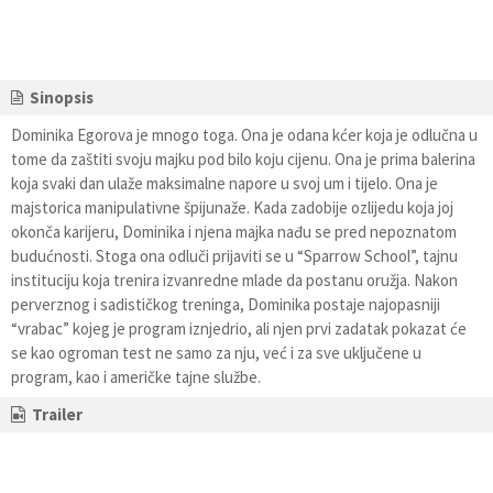
Sinopsis
Dominika Egorova je mnogo toga. Ona je odana kćer koja je odlučna u
tome da zaštiti svoju majku pod bilo koju cijenu. Ona je prima balerina
koja svaki dan ulaže maksimalne napore u svoj um i tijelo. Ona je
majstorica manipulativne špijunaže. Kada zadobije ozlijedu koja joj
okonča karijeru, Dominika i njena majka nađu se pred nepoznatom
budućnosti. Stoga ona odluči prijaviti se u “Sparrow School”, tajnu
instituciju koja trenira izvanredne mlade da postanu oružja. Nakon
perverznog i sadističkog treninga, Dominika postaje najopasniji
“vrabac” kojeg je program iznjedrio, ali njen prvi zadatak pokazat će
se kao ogroman test ne samo za nju, već i za sve uključene u
program, kao i američke tajne službe.
Trailer