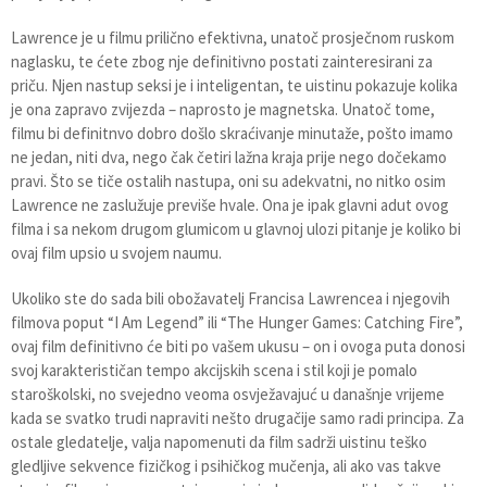
Lawrence je u filmu prilično efektivna, unatoč prosječnom ruskom
naglasku, te ćete zbog nje definitivno postati zainteresirani za
priču. Njen nastup seksi je i inteligentan, te uistinu pokazuje kolika
je ona zapravo zvijezda – naprosto je magnetska. Unatoč tome,
filmu bi definitnvo dobro došlo skraćivanje minutaže, pošto imamo
ne jedan, niti dva, nego čak četiri lažna kraja prije nego dočekamo
pravi. Što se tiče ostalih nastupa, oni su adekvatni, no nitko osim
Lawrence ne zaslužuje previše hvale. Ona je ipak glavni adut ovog
filma i sa nekom drugom glumicom u glavnoj ulozi pitanje je koliko bi
ovaj film upsio u svojem naumu.
Ukoliko ste do sada bili obožavatelj Francisa Lawrencea i njegovih
filmova poput “I Am Legend” ili “The Hunger Games: Catching Fire”,
ovaj film definitivno će biti po vašem ukusu – on i ovoga puta donosi
svoj karakterističan tempo akcijskih scena i stil koji je pomalo
staroškolski, no svejedno veoma osvježavajuć u današnje vrijeme
kada se svatko trudi napraviti nešto drugačije samo radi principa. Za
ostale gledatelje, valja napomenuti da film sadrži uistinu teško
gledljive sekvence fizičkog i psihičkog mučenja, ali ako vas takve