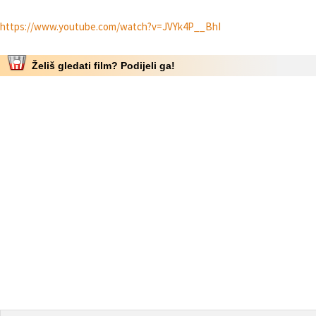
https://www.youtube.com/watch?v=JVYk4P__BhI
Želiš gledati film? Podijeli ga!