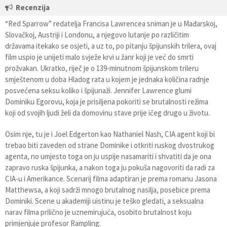
Recenzija
“Red Sparrow” redatelja Francisa Lawrencea sniman je u Mađarskoj,
Slovačkoj, Austriji i Londonu, a njegovo lutanje po različitim
državama itekako se osjeti, a uz to, po pitanju špijunskih trilera, ovaj
film uspio je unijeti malo svježe krvi u žanr koji je već do smrti
prožvakan. Ukratko, riječ je o 139-minutnom špijunskom trileru
smještenom u doba Hladog rata u kojem je jednaka količina radnje
posvećena seksu koliko i špijunaži. Jennifer Lawrence glumi
Dominiku Egorovu, koja je prisiljena pokoriti se brutalnosti režima
koji od svojih ljudi želi da domovinu stave prije ičeg drugo u životu.
Osim nje, tu je i Joel Edgerton kao Nathaniel Nash, CIA agent koji bi
trebao biti zaveden od strane Dominike i otkriti ruskog dvostrukog
agenta, no umjesto toga on ju uspije nasamariti i shvatiti da je ona
zapravo ruska špijunka, a nakon toga ju pokuša nagovoriti da radi za
CIA-u i Amerikance. Scenarij filma adaptiran je prema romanu Jasona
Matthewsa, a koji sadrži mnogo brutalnog nasilja, posebice prema
Dominiki. Scene u akademiji uistinu je teško gledati, a seksualna
narav filma prilično je uznemirujuća, osobito brutalnost koju
primjenjuje profesor Rampling.