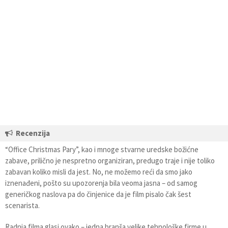
Recenzija
“Office Christmas Pary”, kao i mnoge stvarne uredske božićne
zabave, prilično je nespretno organiziran, predugo traje i nije toliko
zabavan koliko misli da jest. No, ne možemo reći da smo jako
iznenađeni, pošto su upozorenja bila veoma jasna – od samog
generičkog naslova pa do činjenice da je film pisalo čak šest
scenarista.
Radnja filma glasi ovako – jedna branša velike tehnološke firme u