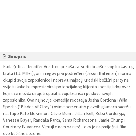
Sinopsis
Kada šefica (Jennifer Aniston) pokuša zatvoriti branšu svog luckastog
brata (T.J. Miller), on i njegov prvi podređeni (Jason Bateman) moraju
okupiti svoje zaposlenike i napraviti najbolji uredski božićni party na
svijetu kako bi impresionirali potencijalnog klijenta i postigli dogovor
kojim će možda uspjeti spasiti svoju branšu i poslove svojih
zaposlenika. Ova najnovija komedija redatelja Josha Gordona i Willa
Specka (“Blades of Glory”) osim spomenutih glavnih glumaca sadrži i
nastupe Kate McKinnon, Olivie Munn, Jillian Bell, Roba Corddryja,
Vanesse Bayer, Randalla Parka, Sama Richardsona, Jamie Chung i
Courtney B. Vancea. Vjerujte nam na riječ – ovo je najsmiješniji film
ove božićne sezone.