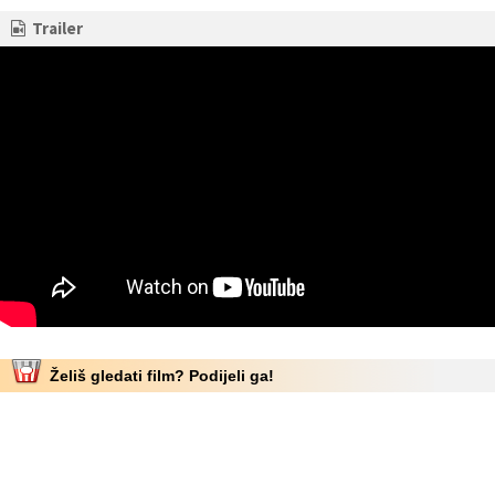
Trailer
Želiš gledati film? Podijeli ga!