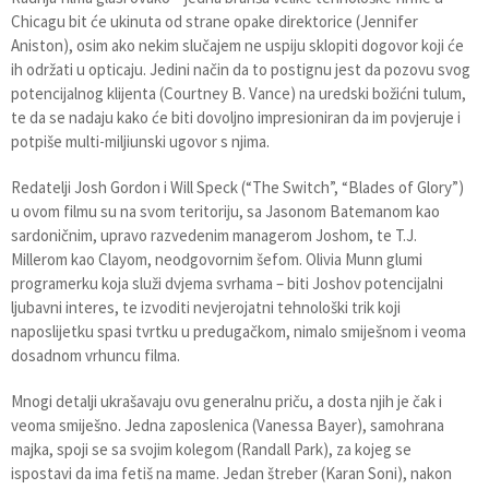
Chicagu bit će ukinuta od strane opake direktorice (Jennifer
Aniston), osim ako nekim slučajem ne uspiju sklopiti dogovor koji će
ih održati u opticaju. Jedini način da to postignu jest da pozovu svog
potencijalnog klijenta (Courtney B. Vance) na uredski božićni tulum,
te da se nadaju kako će biti dovoljno impresioniran da im povjeruje i
potpiše multi-miljiunski ugovor s njima.
Redatelji Josh Gordon i Will Speck (“The Switch”, “Blades of Glory”)
u ovom filmu su na svom teritoriju, sa Jasonom Batemanom kao
sardoničnim, upravo razvedenim managerom Joshom, te T.J.
Millerom kao Clayom, neodgovornim šefom. Olivia Munn glumi
programerku koja služi dvjema svrhama – biti Joshov potencijalni
ljubavni interes, te izvoditi nevjerojatni tehnološki trik koji
naposlijetku spasi tvrtku u predugačkom, nimalo smiješnom i veoma
dosadnom vrhuncu filma.
Mnogi detalji ukrašavaju ovu generalnu priču, a dosta njih je čak i
veoma smiješno. Jedna zaposlenica (Vanessa Bayer), samohrana
majka, spoji se sa svojim kolegom (Randall Park), za kojeg se
ispostavi da ima fetiš na mame. Jedan štreber (Karan Soni), nakon