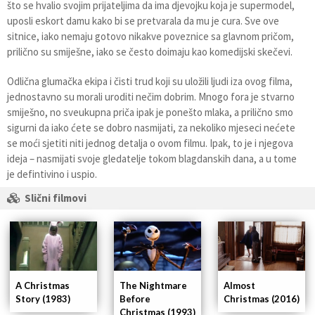
što se hvalio svojim prijateljima da ima djevojku koja je supermodel,
uposli eskort damu kako bi se pretvarala da mu je cura. Sve ove
sitnice, iako nemaju gotovo nikakve poveznice sa glavnom pričom,
prilično su smiješne, iako se često doimaju kao komedijski skečevi.
Odlična glumačka ekipa i čisti trud koji su uložili ljudi iza ovog filma,
jednostavno su morali uroditi nečim dobrim. Mnogo fora je stvarno
smiješno, no sveukupna priča ipak je ponešto mlaka, a prilično smo
sigurni da iako ćete se dobro nasmijati, za nekoliko mjeseci nećete
se moći sjetiti niti jednog detalja o ovom filmu. Ipak, to je i njegova
ideja – nasmijati svoje gledatelje tokom blagdanskih dana, a u tome
je defintivino i uspio.
Slični filmovi
The Nightmare
Almost
A Christmas
Before
Christmas (2016)
Story (1983)
Christmas (1993)