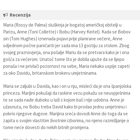
Recenzija
Maria (Rossy de Palma) sluškinja je bogatoj američkoj obitelji u
Parizu, Anne (Toni Collette) i Bobu (Harvey Keitel). Kada se Bobov
sin (Tom Hughes) iznenada pojavi prije planirane večere, Anne
odjednom počne paničariti jer sada ima 13 gostiju za stolom. Zbog
svojeg praznovjerja, ona pošalje Mariu da se pretvara kako je i ona
gošća za večerom. Unatoč tome što je dobila upute da se lijepo
ponaša i ne privlači pozornost na sebe, Maria nekako uspije zapeti
za oko Davidu, britanskom brokeru umjetninama.
Maria se zaljubi u Davida, kao i on u nju, misleći da je ona španjolska
princeza. Marijini pokušaji da raskine vezu pokažu se neuspješnima
te se sada nađe duboko u laži s kojom baš i nije udobna. Anne je
užasnuta, no Bobu treba David kako bi prodao jednu umjetninu i
pokrio njegove dugove. Marijina sreća dovodi Anne do toga da se
zapita o svojim vlastitim životnim izborima, no njeno razmišljanje o
tome neće dovesti do nekih bitnih promjena.