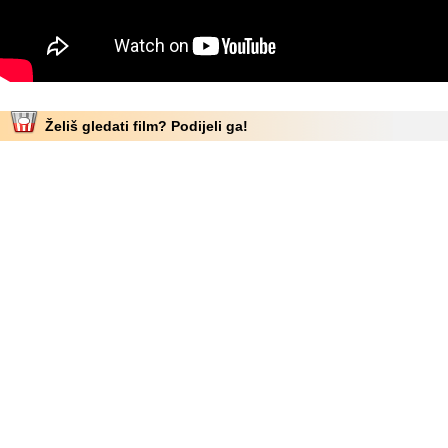
Želiš gledati film? Podijeli ga!