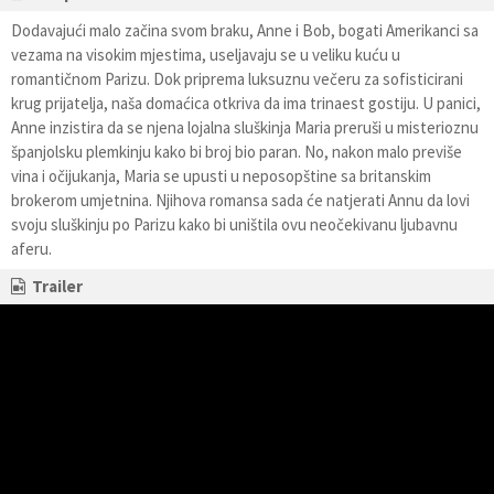
Dodavajući malo začina svom braku, Anne i Bob, bogati Amerikanci sa
vezama na visokim mjestima, useljavaju se u veliku kuću u
romantičnom Parizu. Dok priprema luksuznu večeru za sofisticirani
krug prijatelja, naša domaćica otkriva da ima trinaest gostiju. U panici,
Anne inzistira da se njena lojalna sluškinja Maria preruši u misterioznu
španjolsku plemkinju kako bi broj bio paran. No, nakon malo previše
vina i očijukanja, Maria se upusti u neposopštine sa britanskim
brokerom umjetnina. Njihova romansa sada će natjerati Annu da lovi
svoju sluškinju po Parizu kako bi uništila ovu neočekivanu ljubavnu
aferu.
Trailer