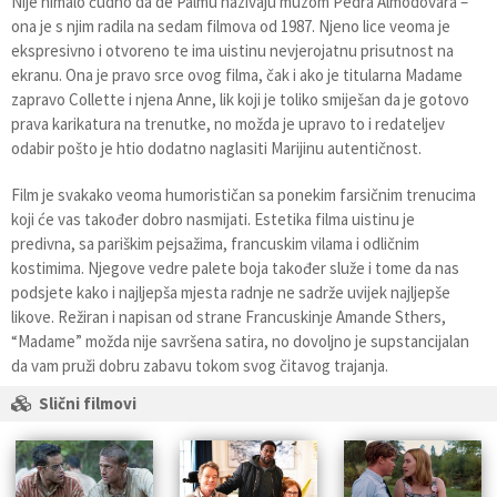
Nije nimalo čudno da de Palmu nazivaju muzom Pedra Almodovara –
ona je s njim radila na sedam filmova od 1987. Njeno lice veoma je
ekspresivno i otvoreno te ima uistinu nevjerojatnu prisutnost na
ekranu. Ona je pravo srce ovog filma, čak i ako je titularna Madame
zapravo Collette i njena Anne, lik koji je toliko smiješan da je gotovo
prava karikatura na trenutke, no možda je upravo to i redateljev
odabir pošto je htio dodatno naglasiti Marijinu autentičnost.
Film je svakako veoma humorističan sa ponekim farsičnim trenucima
koji će vas također dobro nasmijati. Estetika filma uistinu je
predivna, sa pariškim pejsažima, francuskim vilama i odličnim
kostimima. Njegove vedre palete boja također služe i tome da nas
podsjete kako i najljepša mjesta radnje ne sadrže uvijek najljepše
likove. Režiran i napisan od strane Francuskinje Amande Sthers,
“Madame” možda nije savršena satira, no dovoljno je supstancijalan
da vam pruži dobru zabavu tokom svog čitavog trajanja.
Slični filmovi