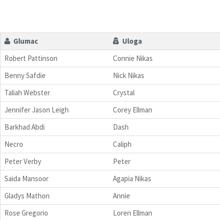
Glumac
Uloga
Robert Pattinson
Connie Nikas
Benny Safdie
Nick Nikas
Taliah Webster
Crystal
Jennifer Jason Leigh
Corey Ellman
Barkhad Abdi
Dash
Necro
Caliph
Peter Verby
Peter
Saida Mansoor
Agapia Nikas
Gladys Mathon
Annie
Rose Gregorio
Loren Ellman