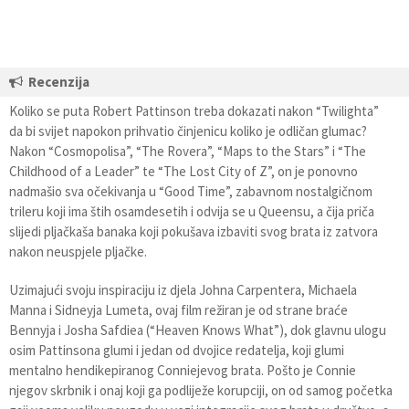
Recenzija
Koliko se puta Robert Pattinson treba dokazati nakon “Twilighta”
da bi svijet napokon prihvatio činjenicu koliko je odličan glumac?
Nakon “Cosmopolisa”, “The Rovera”, “Maps to the Stars” i “The
Childhood of a Leader” te “The Lost City of Z”, on je ponovno
nadmašio sva očekivanja u “Good Time”, zabavnom nostalgičnom
trileru koji ima štih osamdesetih i odvija se u Queensu, a čija priča
slijedi pljačkaša banaka koji pokušava izbaviti svog brata iz zatvora
nakon neuspjele pljačke.
Uzimajući svoju inspiraciju iz djela Johna Carpentera, Michaela
Manna i Sidneyja Lumeta, ovaj film režiran je od strane braće
Bennyja i Josha Safdiea (“Heaven Knows What”), dok glavnu ulogu
osim Pattinsona glumi i jedan od dvojice redatelja, koji glumi
mentalno hendikepiranog Conniejevog brata. Pošto je Connie
njegov skrbnik i onaj koji ga podliježe korupciji, on od samog početka