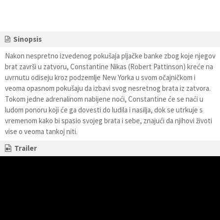
Sinopsis
Nakon nespretno izvedenog pokušaja pljačke banke zbog koje njegov
brat završi u zatvoru, Constantine Nikas (Robert Pattinson) kreće na
uvrnutu odiseju kroz podzemlje New Yorka u svom očajničkom i
veoma opasnom pokušaju da izbavi svog nesretnog brata iz zatvora.
Tokom jedne adrenalinom nabijene noći, Constantine će se naći u
ludom ponoru koji će ga dovesti do ludila i nasilja, dok se utrkuje s
vremenom kako bi spasio svojeg brata i sebe, znajući da njihovi životi
vise o veoma tankoj niti.
Trailer