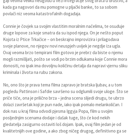
gaji veoma veliku neugodu u vezi integracije svog brata u društvo, a
kada ga nagovori da mu pomogne u pljački banke, to sa sobom
povlači niz veoma katastrofalnih događaja.
Connie je čovjek sa svojim vlastitim moralnim načelima, te osuđuje
druge lopove za koje smatra da su ispod njega. On je nešto poput
Kojota iz Ptice Trkačice – on beskrajno improvizira i prilagođava
svoje planove, no njegov novi neuspjeh uvijek je negdje iza ugla.
Ovaj veoma brzo tempirani film gotovo je prebrz da biste o njemu
mogli razmišljati, pošto se vodi po brzim odlukama koje Connie mora
donositi, no ipak ima dovoljnu količinu detalja da napravi vjernu sliku
kriminala i života na rubu zakona.
No, ono što je prava tema filma zapravo je bratska ljubav, a u tom
pogledu Pattinson i Safdie savršeno su odglumili svoje uloge. Što se
priče tiče, ona je prilično brza – jedna scena slijedi drugu, te ubrzo
dolazi završetak koji je pun nade, iako ipak pomalo melankoličan. I
dok nas u kraj filma odvodi pjesma Iggyja Popa, film u svojim
posljednjim scenama dodaje i dašak tuge, što će kod nekih
gledatelja zasigurno ostaviti loš dojam. Ipak, ovaj film jedan je od
kvalitetnijih ove godine, a ako zbog ničeg drugog, definitivno ga se