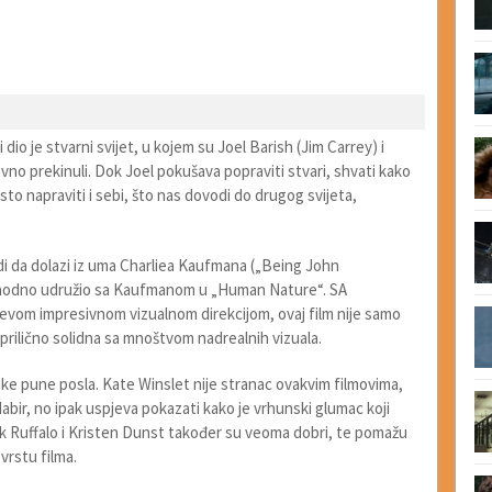
vi dio je stvarni svijet, u kojem su Joel Barish (Jim Carrey) i
no prekinuli. Dok Joel pokušava popraviti stvari, shvati kako
isto napraviti i sebi, što nas dovodi do drugog svijeta,
udi da dolazi iz uma Charliea Kaufmana („Being John
rethodno udružio sa Kaufmanom u „Human Nature“. SA
evom impresivnom vizualnom direkcijom, ovaj film nije samo
a prilično solidna sa mnoštvom nadrealnih vizuala.
ruke pune posla. Kate Winslet nije stranac ovakvim filmovima,
dabir, no ipak uspjeva pokazati kako je vrhunski glumac koji
rk Ruffalo i Kristen Dunst također su veoma dobri, te pomažu
vrstu filma.