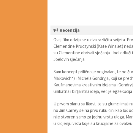
Recenzija
Ovaj film odvija se u dva različita svijeta. Pr
Clementine Kruczynski (Kate Winslet) nedav
su Clementine obrisali sjećanja. Joel odluči 
Joelovih sjećanja.
Sam koncept prilično je originalan, te ne č
Malkovich“) i Michela Gondryja, koji se p
Kaufmanovima kreativnim idejama i Gondryj
unikatna i birljantna ideja, već je egzekucij
U prvom planu su likovi, te su glumci imali 
no Jim Carrey se na prvu ruku čini kao loš o
nije stvoren samo za jednu vrstu uloga. Ma
u krojenju veza koje su krucijalne za ovakvu 