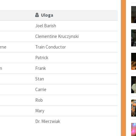
Uloga
Joel Barish
Clementine Kruczynski
yrne
Train Conductor
Patrick
n
Frank
Stan
Carrie
Rob
Mary
Dr. Mierzwiak