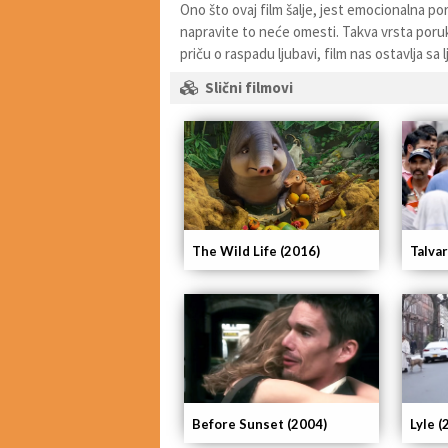
Ono što ovaj film šalje, jest emocionalna po
napravite to neće omesti. Takva vrsta poru
priču o raspadu ljubavi, film nas ostavlja s
Slični filmovi
The Wild Life (2016)
Talvar
Before Sunset (2004)
Lyle (