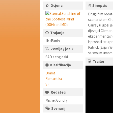
Ocjena
Sinopsis
Drugi film reda
scenaristom Cha
Carrey u ulozi j
djevojci Clement
Trajanje
eksperimentalnoj
1h 48 min
isprobati istu p
Patrick (Elijah 
Zemlja / jezik
sa svojim umom 
SAD / engleski
Trailer
Klasifikacija
Drama
Romantika
SF
Redatelj
Michel Gondry
Scenarij