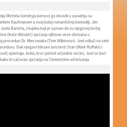
telja Michela Gondryja ponovo ga dovodi u suradnju sa
rliem Kaufmanom u ovoj ludoj romantičnoj komediji. Jim
e Joela Barisha, čovjeka koji je saznao da su njegovoj bivšoj
ine (Kate Winslet) sjećanja njihove veze obrisana u
 proceduri Dr. Mierzwiaka (Tom Wilkinson). Joel odluči na sebi
roceduru. Dok njegovi blesavi asistenti Stan (Mark Ruffalo) i
Wood) operiraju Joela, kroz period od jedne večeri, Joel se bori
kako bi sačuvao sjećanja na Clementine od brisanja.