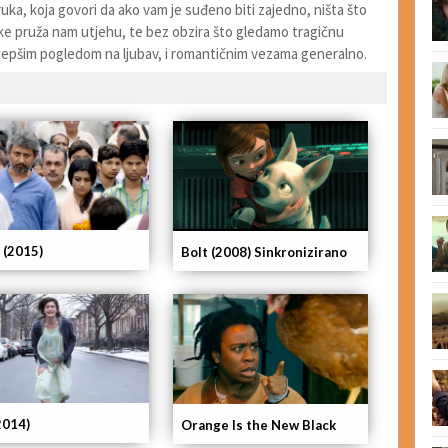
ruka, koja govori da ako vam je suđeno biti zajedno, ništa što
ke pruža nam utjehu, te bez obzira što gledamo tragičnu
a ljepšim pogledom na ljubav, i romantičnim vezama generalno.
 (2015)
Bolt (2008) Sinkronizirano
2014)
Orange Is the New Black