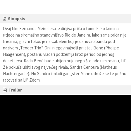
Sinopsis
Ovaj film Fernanda Meirellesa je dirljiva priča o tome kako kriminal
utječe na siromašno stanovništvo Rio de Janeira. Iako sama priča nije
linearna, glavni fokus je na Cabeleiri koji je osnovao bandu pod
nazivom „Tender Trio“. On i njegov najbolji prijatelj Bené (Phelipe
Haagensen), postanu vladari podzemlja kroz period od jednog
desetljeća. Kada Bené bude ubijen prije nego što ode u mirovinu, Lil’
Zé pokuša ubiti svog najvećeg rivala, Sandra Cenoura (Matheus
Nachtergaele). No Sandro i mladi gangster Mane udruže se te počnu
ratovati sa Lil’ Zéom.
Trailer