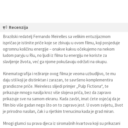
Recenzija
Brazilski redatelj Fernando Meirelles sa velikim entuzijazmom
ispričao je istinite priče koje se zbivaju u ovom filmu, koji posjeduje
ogromnu količinu energije – onakve kakvu očekujemo na nekom
ludom paryju u Riu, no ljudi iz filma tu energiju ne koriste za
slavljenje života, već ga njome pokušavaju održati na okupu.
Kinematografija i režiranje ovog filma je veoma uzbudljivo, te mu
daju stil koji je distinktan i zarazan, te savršeno komplementira
grandiozne priče. Meireless slijedi primjer „Pulp Fictiona“, te
prikazuje mnogo nasilja kroz više slojeva priča, bez da zapravo
prikazuje sve na samom ekranu. Kada zavšri, imat ćete osjećaj da je
film bio više gadan nego što on to zapravo jest. U ovom svijetu, život
je prirodno nasilan, čak i u rijetkim trenucima kada je grad miran.
Mnogi glumci su prava djeca iz siromašnih kvartova koji su prikazani