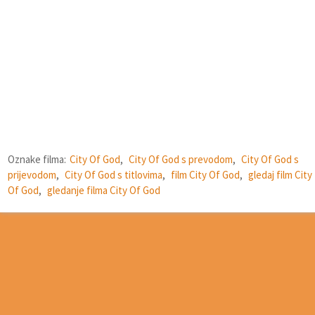
Oznake filma:
City Of God
,
City Of God s prevodom
,
City Of God s
prijevodom
,
City Of God s titlovima
,
film City Of God
,
gledaj film City
Of God
,
gledanje filma City Of God