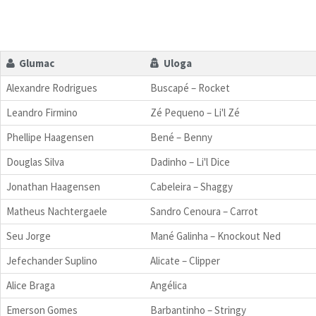
Glumac
Uloga
Alexandre Rodrigues
Buscapé – Rocket
Leandro Firmino
Zé Pequeno – Li'l Zé
Phellipe Haagensen
Bené – Benny
Douglas Silva
Dadinho – Li'l Dice
Jonathan Haagensen
Cabeleira – Shaggy
Matheus Nachtergaele
Sandro Cenoura – Carrot
Seu Jorge
Mané Galinha – Knockout Ned
Jefechander Suplino
Alicate – Clipper
Alice Braga
Angélica
Emerson Gomes
Barbantinho – Stringy