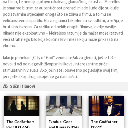
na filmu, te nemaju gotovo nikakvog glumačkog iskustva. Meirelles
je smatrao bitnim za autentičnost pronaći mlade ljude čije su duše
pod stvarnim utjecajem onoga što se zbiva u filmu, a to mu se
veličanstveno isplatilo. Glavni glumci također su svi odlični, a režija je
brutalno iskrena. Za razliku od nekih drugih filmova, ovdje nasilje
nikada nije eksploativno – Meireless razumije da mašta može izazvati
veći strah nego bilo koja količina krvi i mesa koju može prikazati na
ekranu.
Iako je ponekad „City of God“ veoma težak za gledati, još je teže
odvojiti oči od njegovih živopisnih likova, interesantne priče i
stimulativnih vizuala. Ako još niste, obavezno pogledajte ovaj film,
jer rijetko koji drugi uspjet će ga nadmašiti.
Slični filmovi
The Godfather:
Exodus: Gods
The Godfather
Part II (1974)
and Kings (2014)
(1972)