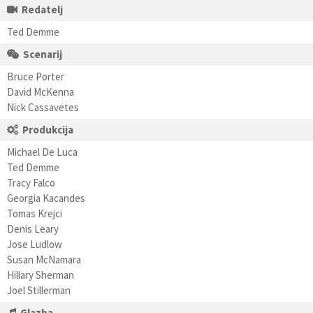
Redatelj
Ted Demme
Scenarij
Bruce Porter
David McKenna
Nick Cassavetes
Produkcija
Michael De Luca
Ted Demme
Tracy Falco
Georgia Kacandes
Tomas Krejci
Denis Leary
Jose Ludlow
Susan McNamara
Hillary Sherman
Joel Stillerman
Glazba