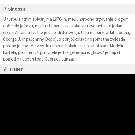
Sinopsis
U turbulentnim zbivanjima 1970-ih, međunarodno trgovanje drogom
doživjelo je brzu, nasilnu i financijski isplativu revoluciju – a jedan
obični Amerikanac bio je u središtu svega. U samo par kratkih godina,
George Juing (Johnny Depp), srednjoškolska nogometna zvijezda
postao je vodeći svjestki uvoznik kokaina iz kolumbijskog Medelin
kartela, promjenivši put cijele jedne generacije. „Blow“ je napeti
pogled na uspon i pad Georgea Junga.
Trailer