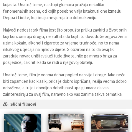
kujasta. Unatoč tome, nastupi glumaca pružaju nekoliko
fenomenalnih scena, od kojih posebno valja istaknuti one između
Deppa i Liotte, koji imaju nevjerojatno dobru kemiju.
Najveći nedostatak filma jest što propušta priliku zaviriti u život onih
koji konzumiraju drogu, i rezultata do kojih to dovodi. Georgova žena
uzima kokain, alkohol i cigarete za vrijeme trudnoće, no to nema
nikakvog utjecaja na njihovo dijete. S obzirom na to da ovaj lik
zarađuje novac uništavajući tuđe živote, nije ga mnogo briga za
posljedice, čak niti kada se radi o njegovoj obitelji.
Unatoč tome, film je veoma dobar pogled na svijet droge. Iako neće
biti zapamćen kao klasik, priča je dobro ispričana, režija veoma dobro
odrađena, a tu je i dovoljno dobrih nastupa glumaca da vas
zainteresiraju za ovaj film, naravno ako vas zanima takva tematika.
Slični filmovi