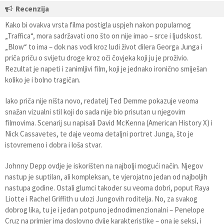
Recenzija
Kako bi ovakva vrsta filma postigla uspjeh nakon popularnog
„Traffica“, mora sadržavati ono što on nije imao – srce i ljudskost.
„Blow“ to ima – dok nas vodi kroz ludi život dilera Georga Junga i
priča priču o svijetu droge kroz oči čovjeka koji ju je proživio.
Rezultat je napeti i zanimljivi film, koji je jednako ironično smiješan
koliko je i bolno tragičan.
Iako priča nije ništa novo, redatelj Ted Demme pokazuje veoma
snažan vizualni stil koji do sada nije bio prisutan u njegovim
filmovima. Scenarij su napisali David McKenna (American History X) i
Nick Cassavetes, te daje veoma detaljni portret Junga, što je
istovremeno i dobra i loša stvar.
Johnny Depp ovdje je iskorišten na najbolji mogući način. Njegov
nastup je suptilan, ali kompleksan, te vjerojatno jedan od najboljih
nastupa godine. Ostali glumci također su veoma dobri, poput Raya
Liotte i Rachel Griffith u ulozi Jungovih roditelja. No, za svakog
dobrog lika, tu je i jedan potpuno jednodimenzionalni – Penelope
Cruz na primjer ima doslovno dvije karakteristike – ona je seksi, i