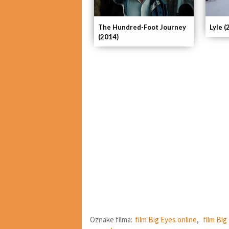
The Hundred-Foot Journey
Lyle (
(2014)
Oznake filma:
film Big Eyes online
,
film Big