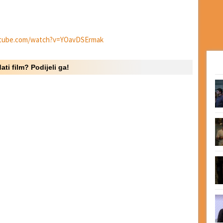
utube.com/watch?v=YOavDSErmak
ati film? Podijeli ga!