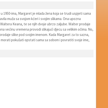
u 1950-ima, Margaret je mlada žena koja se trudi uspjeti sama
avila muža sa svojom kćeri i svojim slikama. Ona upozna
 Waltera Keana, te se njih dvoje ubrzo zaljube. Walter prodaje
ona većinu vremena provodi slikajući djecu sa velikim očima. No,
prodaje slike pod svojim imenom. Kada Margaret za to sazna,
morati pokušati opstati sama sa sobom i povratiti svoje ime,