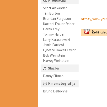
Produkcija
Scott Alexander
Tim Burton
Brendan Ferguson
https://www.yo
Katterli Frauenfelder
Derek Frey
Želiš gled
Tommy Harper
Larry Karaszewski
Jamie Patricof
Lynette Howell Taylor
Bob Weinstein
Harvey Weinstein
Glazba
Danny Elfman
Kinematografija
Bruno Delbonnel