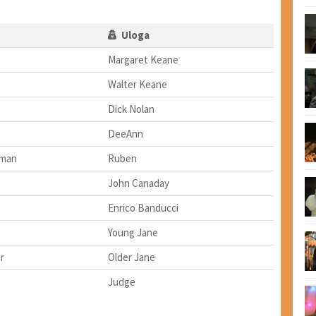
Uloga
Margaret Keane
Walter Keane
Dick Nolan
DeeAnn
zman
Ruben
John Canaday
Enrico Banducci
Young Jane
r
Older Jane
Judge