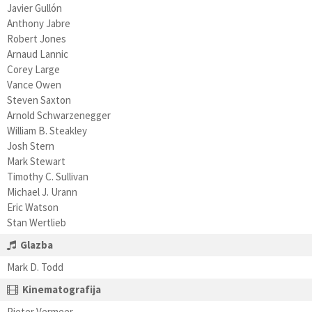
Javier Gullón
Anthony Jabre
Robert Jones
Arnaud Lannic
Corey Large
Vance Owen
Steven Saxton
Arnold Schwarzenegger
William B. Steakley
Josh Stern
Mark Stewart
Timothy C. Sullivan
Michael J. Urann
Eric Watson
Stan Wertlieb
Glazba
Mark D. Todd
Kinematografija
Pieter Vermeer