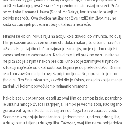
uništen kada njegova žena i kćer preminu u avionskoj nesreći. Priča
se vrti oko Romana i Jakea (Scoot McNairy), kontrolora leta koji je
skrivio nesreću. Ova dvojica muškaraca žive različitim životima, no
sada su zauvijek povezani zbog okolnosti nesreće.
Filmovi se obični fokusiraju na akciju koja dovodi do vrhunca, no ovaj
film je sasvim posvećen onome što dolazi nakon, te u tome najviše i
uživa. Iako je taj dio obično najmanje zanimljiv, on je ujedno uvijek i
zapostavljen te zaboravljen. Kada dvoje ljudi prekine vezu, nitko se
ne pita što je s njima nakon prekida. Ono što je zanimljivo u njihovoj
situaciji najčešće su okolnosti pod kojima je do prekida došlo. Drama
je u tom završnom dijelu uvijek pripitomljena. No, upravo to je ono
što ovaj film čini unikatnim, završni dio je fokus, onaj dio koji je manje
zanimljiv i kojem posvećujemo najmanje vremena.
Kako biste u potpunosti ostali uz ovaj film do samog kraja, potrebno
je uistinu mnogo živaca i strpljenja. Tempo je veoma spor, kao lagano
goruća vatra, no nikada niste sigurni do čega to sve zapravo vodi.
Scene se izmijenjuju konstantno – jednom smo u jadima jednog lika,
a drugi put u žaljenju drugog lika. Također, ovaj film nema pobjednika