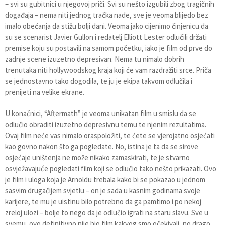
– svi su gubitnici u njegovoj priči. Svi su nešto izgubili zbog tragičnih
događaja – nema niti jednog tračka nade, sve je veoma blijedo bez
imalo obećanja da stižu bolji dani. Veoma jako cijenimo činjenicu da
su se scenarist Javier Gullon i redatelj Elliott Lester odlučili držati
premise koju su postavili na samom početku, iako je film od prve do
zadnje scene izuzetno depresivan. Nema tu nimalo dobrih
trenutaka niti hollywoodskog kraja koji će vam razdražiti srce. Priča
se jednostavno tako dogodila, te ju je ekipa takvom odlučila i
prenijeti na velike ekrane.
U konačnici, “Aftermath” je veoma unikatan film u smislu da se
odlučio obraditi izuzetno depresivnu temu te njenim rezultatima.
Ovaj film neće vas nimalo oraspoložiti, te ćete se vjerojatno osjećati
kao govno nakon što ga pogledate. No, istina je ta da se sirove
osjećaje uništenja ne može nikako zamaskirati, te je stvarno
osvježavajuće pogledati film koji se odlučio tako nešto prikazati. Ovo
je film i uloga koja je Arnoldu trebala kako bi se pokazao u jednom
sasvim drugačijem svjetlu – on je sada u kasnim godinama svoje
karijere, te mu je uistinu bilo potrebno da ga pamtimo i po nekoj
zreloj ulozi – bolje to nego da je odlučio igrati na staru slavu. Sve u
svemu, ovo definitivno nije bio film kakvog smo očekivali, no drago