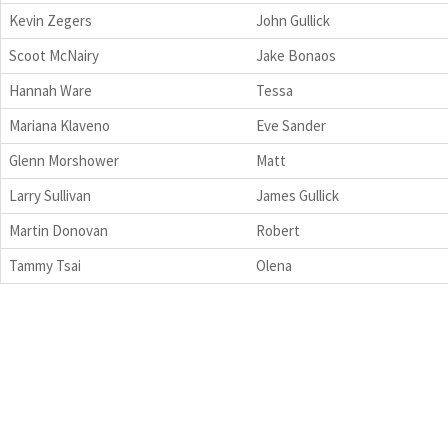
Kevin Zegers
John Gullick
Scoot McNairy
Jake Bonaos
Hannah Ware
Tessa
Mariana Klaveno
Eve Sander
Glenn Morshower
Matt
Larry Sullivan
James Gullick
Martin Donovan
Robert
Tammy Tsai
Olena