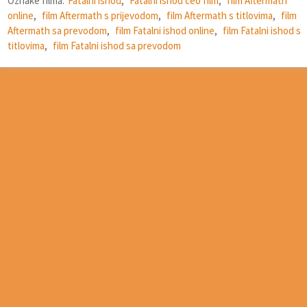
Oznake filma:
Fatalni ishod
,
Fatalni ishod ceo film
,
film Aftermath
online
,
film Aftermath s prijevodom
,
film Aftermath s titlovima
,
film
Aftermath sa prevodom
,
film Fatalni ishod online
,
film Fatalni ishod s
titlovima
,
film Fatalni ishod sa prevodom