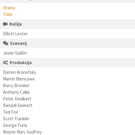
Drama
Triler
Režija
Elliott Lester
Scenarij
Javier Gullón
Produkcija
Darren Aronofsky
Martin Blencowe
Barry Brooker
Anthony Callie
Peter Dealbert
Randall Emmett
Ted Fox
Scott Franklin
George Furla
Wayne Marc Godfrey