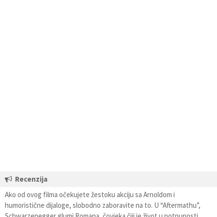
Recenzija
Ako od ovog filma očekujete žestoku akciju sa Arnoldom i
humoristične dijaloge, slobodno zaboravite na to. U “Aftermathu”,
Schwarzenegger glumi Romana, čovjeka čiji je život u potpunosti