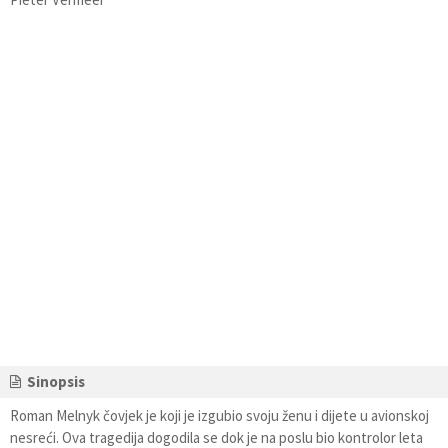
Sinopsis
Roman Melnyk čovjek je koji je izgubio svoju ženu i dijete u avionskoj
nesreći. Ova tragedija dogodila se dok je na poslu bio kontrolor leta