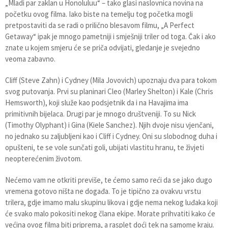
„Mladi par zaklan u Honoluluu“ – tako glasi naslovnica novina na
početku ovog filma. Iako biste na temelju tog početka mogli
pretpostaviti da se radi o prilično blesavom filmu, „A Perfect
Getaway“ ipak je mnogo pametniji i smješniji triler od toga. Čak i ako
znate u kojem smjeru će se priča odvijati, gledanje je svejedno
veoma zabavno.
Cliff (Steve Zahn) i Cydney (Mila Jovovich) upoznaju dva para tokom
svog putovanja. Prvi su planinari Cleo (Marley Shelton) i Kale (Chris
Hemsworth), koji služe kao podsjetnik da i na Havajima ima
primitivnih bijelaca. Drugi par je mnogo društveniji. To su Nick
(Timothy Olyphant) i Gina (Kiele Sanchez). Njih dvoje nisu vjenčani,
no jednako su zaljubljeni kao i Cliff i Cydney. Oni su slobodnog duha i
opušteni, te se vole sunčati goli, ubijati vlastitu hranu, te živjeti
neopterećenim životom.
Nećemo vam ne otkriti previše, te ćemo samo reći da se jako dugo
vremena gotovo ništa ne događa. To je tipično za ovakvu vrstu
trilera, gdje imamo malu skupinu likova i gdje nema nekog luđaka koji
će svako malo pokositi nekog člana ekipe. Morate prihvatiti kako će
većina ovog filma biti priprema, a rasplet doći tek na samome kraju.