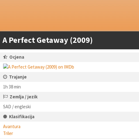
A Perfect Getaway (2009)
Ocjena
Trajanje
1h 38 min
Zemlja / jezik
SAD / engleski
Klasifikacija
Avantura
Triler