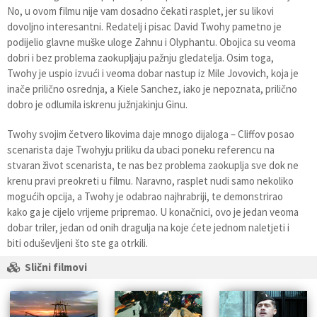
No, u ovom filmu nije vam dosadno čekati rasplet, jer su likovi
dovoljno interesantni. Redatelj i pisac David Twohy pametno je
podijelio glavne muške uloge Zahnu i Olyphantu. Obojica su veoma
dobri i bez problema zaokupljaju pažnju gledatelja. Osim toga,
Twohy je uspio izvući i veoma dobar nastup iz Mile Jovovich, koja je
inače prilično osrednja, a Kiele Sanchez, iako je nepoznata, prilično
dobro je odlumila iskrenu južnjakinju Ginu.
Twohy svojim četvero likovima daje mnogo dijaloga – Cliffov posao
scenarista daje Twohyju priliku da ubaci poneku referencu na
stvaran život scenarista, te nas bez problema zaokuplja sve dok ne
krenu pravi preokreti u filmu. Naravno, rasplet nudi samo nekoliko
mogućih opcija, a Twohy je odabrao najhrabriji, te demonstrirao
kako ga je cijelo vrijeme pripremao. U konačnici, ovo je jedan veoma
dobar triler, jedan od onih dragulja na koje ćete jednom naletjeti i
biti oduševljeni što ste ga otrkili.
Slični filmovi