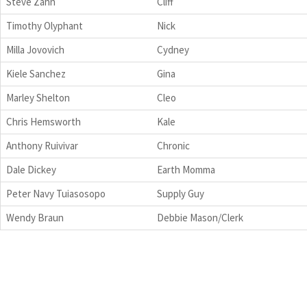
Steve Zahn
Cliff
Timothy Olyphant
Nick
Milla Jovovich
Cydney
Kiele Sanchez
Gina
Marley Shelton
Cleo
Chris Hemsworth
Kale
Anthony Ruivivar
Chronic
Dale Dickey
Earth Momma
Peter Navy Tuiasosopo
Supply Guy
Wendy Braun
Debbie Mason/Clerk