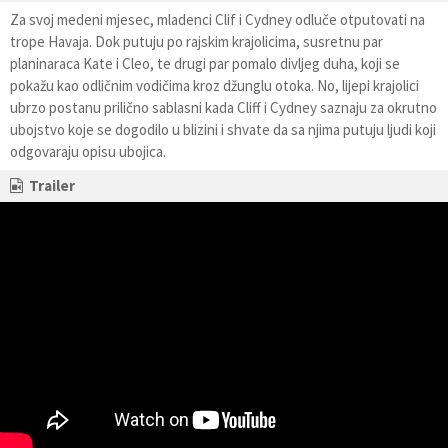
Za svoj medeni mjesec, mladenci Clif i Cydney odluče otputovati na
trope Havaja. Dok putuju po rajskim krajolicima, susretnu par
planinaraca Kate i Cleo, te drugi par pomalo divljeg duha, koji se
pokažu kao odličnim vodičima kroz džunglu otoka. No, lijepi krajolici
ubrzo postanu prilično sablasni kada Cliff i Cydney saznaju za okrutno
ubojstvo koje se dogodilo u blizini i shvate da sa njima putuju ljudi koji
odgovaraju opisu ubojica.
Trailer