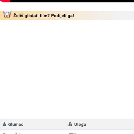
Želiš gledati film? Podijeli ga!
Glumac
Uloga