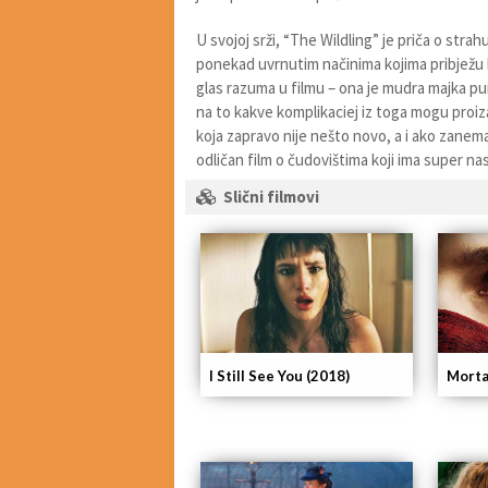
U svojoj srži, “The Wildling” je priča o stra
ponekad uvrnutim načinima kojima pribježu kak
glas razuma u filmu – ona je mudra majka p
na to kakve komplikaciej iz toga mogu proizać
koja zapravo nije nešto novo, a i ako zanemar
odličan film o čudovištima koji ima super na
Slični filmovi
I Still See You (2018)
Morta