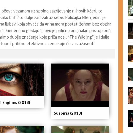
hu očeva vezanom uz spolno sazrijevanje njihovih kćeri, te
o bi ih što dulje zadržali uz sebe. Policajka Ellen jedini je
una ljubavi koja shvaća da Anna mora postati ženom bez obzira
i. Generalno gledajući, ovo je prilično originalan pristup priči
imo dublje značenje koje priča nosi, “The Wildling” je i dalje
stupe i prilično efektivne scene koje će vas užasnuti.
l Engines (2018)
Suspiria (2018)