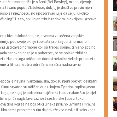
 i noćne more priča je o Anni (Bel Powley), mladoj djevojci
 na tavanu poput Zlatokose, dok joj je društvo pravio njen
osio sa nježnošću, no upozoravao ju je da će ju, ukoliko
ildling”. Uz to, on u njen trbuh redovito injekcijom ušrtcava
Anna biva oslobođena, te je veoma zatečena vanjskim
rimi ju pod svoje okrilje i pokuša ju prilagoditi normalnom
Annu uštrcavao hormone koji su trebali spriječiti njeno spolno
 sada napokon dospije u pubertet, te se polako zbliži sa
et). Nakon toga priča nam donosi nekoliko velikih preokreta
rijeme u filmu prisutna određena mračna nadnaravna
ljepota je nevina i vanzemaljska, dok su njeni pokreti delikatni
m filmu stvarno su odličan duo u kojem Tylerina toplina jasno
 toga, te kojoj je potrebna majčinska ljubav nakon što je cijeli
edivna priča naglašava važnost sestrinske ljubavi tokom
ovištima koji se ne boji otići u neka prilično uvrnuta i mračna
 film nema problema s tim da prikaže krv, nasilje ili seks kada