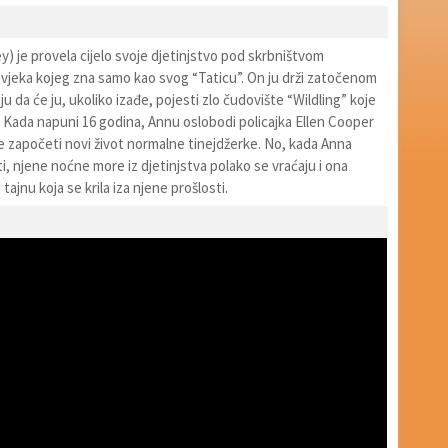
) je provela cijelo svoje djetinjstvo pod skrbništvom
vjeka kojeg zna samo kao svog “Taticu”. On ju drži zatočenom
 ju da će ju, ukoliko izađe, pojesti zlo čudovište “Wildling” koje
. Kada napuni 16 godina, Annu oslobodi policajka Ellen Cooper
e započeti novi život normalne tinejdžerke. No, kada Anna
i, njene noćne more iz djetinjstva polako se vraćaju i ona
 tajnu koja se krila iza njene prošlosti.