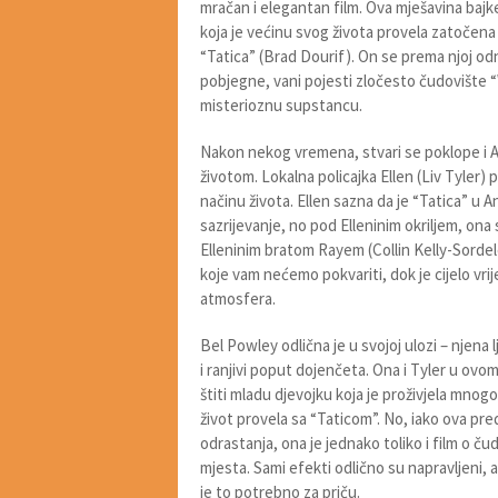
mračan i elegantan film. Ova mješavina bajke
koja je većinu svog života provela zatočena
“Tatica” (Brad Dourif). On se prema njoj odn
pobjegne, vani pojesti zločesto čudovište “W
misterioznu supstancu.
Nakon nekog vremena, stvari se poklope i 
životom. Lokalna policajka Ellen (Liv Tyler) p
načinu života. Ellen sazna da je “Tatica” u 
sazrijevanje, no pod Elleninim okriljem, ona
Elleninim bratom Rayem (Collin Kelly-Sordel
koje vam nećemo pokvariti, dok je cijelo v
atmosfera.
Bel Powley odlična je u svojoj ulozi – njena 
i ranjivi poput dojenčeta. Ona i Tyler u ovo
štiti mladu djevojku koja je proživjela mnogo
život provela sa “Taticom”. No, iako ova pr
odrastanja, ona je jednako toliko i film o čud
mjesta. Sami efekti odlično su napravljeni, a
je to potrebno za priču.