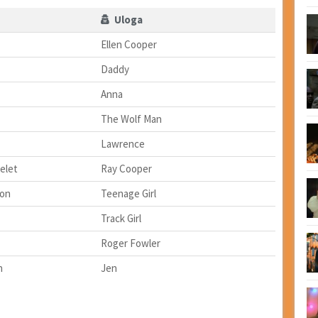
Uloga
Ellen Cooper
Daddy
Anna
The Wolf Man
Lawrence
delet
Ray Cooper
son
Teenage Girl
Track Girl
Roger Fowler
n
Jen