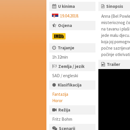
U kinima
Sinopsis
19.04.2018.
Anna (Bel Powley
misterioznog čo
Ocjena
na tavanu i plaši
jede malu djecu
koja joj pomogn
Trajanje
počne sazrijevat
počinje otkrivati
1h 32min
Trailer
Zemlja / jezik
SAD / engleski
Klasifikacija
Fantazija
Horor
Režija
Fritz Bohm
Scenarij