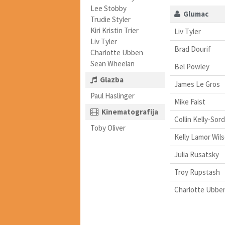
Lee Stobby
Glumac
Trudie Styler
Kiri Kristin Trier
Liv Tyler
Liv Tyler
Brad Dourif
Charlotte Ubben
Sean Wheelan
Bel Powley
Glazba
James Le Gros
Paul Haslinger
Mike Faist
Kinematografija
Collin Kelly-Sor
Toby Oliver
Kelly Lamor Wil
Julia Rusatsky
Troy Rupstash
Charlotte Ubbe