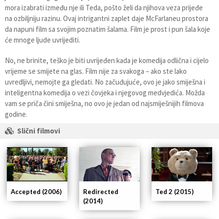
mora izabrati između nje ili Teda, pošto želi da njihova veza prijeđe
na ozbiljniju razinu. Ovaj intrigantni zaplet daje McFarlaneu prostora
da napuni film sa svojim poznatim šalama. Film je prost i pun šala koje
će mnoge ljude uvrijediti.
No, ne brinite, teško je biti uvrijeđen kada je komedija odlična i cijelo
vrijeme se smijete na glas. Film nije za svakoga – ako ste lako
uvredljivi, nemojte ga gledati. No začuđujuće, ovo je jako smiješna i
inteligentna komedija o vezi čovjeka i njegovog medvjedića. Možda
vam se priča čini smiješna, no ovo je jedan od najsmiješnijih filmova
godine.
Slični filmovi
Redirected
Ted 2 (2015)
Accepted (2006)
(2014)