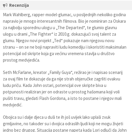
Recenzija
Mark Wahlberg, rapper-model-glumac, u posljednjih nekoliko godina
napravio je mnogo interesantnih filmova. Bio je nominiran za Oskara
za najbolju sporednu ulogu u „The Departed“, te glumio glavnu
ulogu u drami „The Fighter“ iz 2010.g. dokazujući svoj talent za
glumu. Njegov novi projekt „Ted“ pokazuje nam njegovu novu
stranu – on se ne boji napraviti ludu komediju i iskoristiti maksimalan
potencijal od skripte koja ga većinu vremena stavlja u društvo
prostog medvjedića.
Seth McFarlane, kreator „Family Guya“, režirao je i napisao scenarij
za ovaj film te dokazuje da ga nije strah objeručke zagrliti ovakvu
ludu priču. Kada John ostari, potencijal ove skripte biva u
potpunosti realiziran jer on odraste u prostog hašomana koji voli
pušiti travu, gledati Flash Gordona, a isto to postane i njegov mali
medvjedić.
Obojica su i dalje djeca u duši te ih još uvijek lako uplaši zvuk
grmljavine, no također su i dvojica odraslih ljudi koji ne mogu živjeti
jedno bez drugog. Situacija postane napeta kada Lori odluči da John