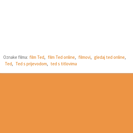
Oznake filma:
film Ted
,
film Ted online
,
filmovi
,
gledaj ted online
,
Ted
,
Ted s prijevodom
,
ted s titlovima