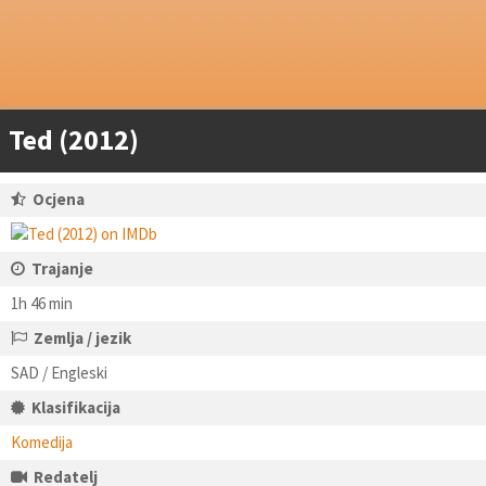
Ted (2012)
Ocjena
Trajanje
1h 46 min
Zemlja / jezik
SAD / Engleski
Klasifikacija
Komedija
Redatelj