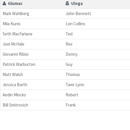
Glumac
Uloga
Mark Wahlberg
John Bennett
Mila Kunis
Lori Collins
Seth MacFarlane
Ted
Joel McHale
Rex
Giovanni Ribisi
Donny
Patrick Warburton
Guy
Matt Walsh
Thomas
Jessica Barth
Tami-Lynn
Aedin Mincks
Robert
Bill Smitrovich
Frank