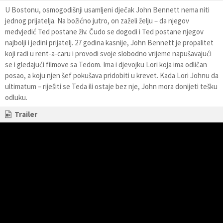
U Bostonu, osmogodišnji usamljeni dječak John Bennett nema niti
jednog prijatelja. Na božićno jutro, on zaželi želju – da njegov
medvjedić Ted postane živ. Čudo se dogodi i Ted postane njegov
najbolji i jedini prijatelj. 27 godina kasnije, John Bennett je propalitet
koji radi u rent-a-caru i provodi svoje slobodno vrijeme napušavajući
se i gledajući filmove sa Tedom. Ima i djevojku Lori koja ima odličan
posao, a koju njen šef pokušava pridobiti u krevet. Kada Lori Johnu da
ultimatum – riješiti se Teda ili ostaje bez nje, John mora donijeti tešku
odluku.
Trailer