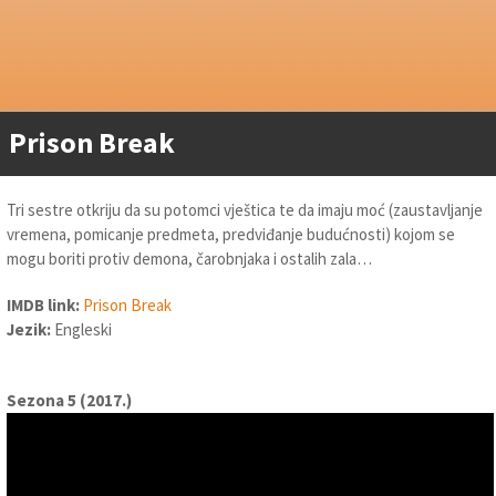
Prison Break
Tri sestre otkriju da su potomci vještica te da imaju moć (zaustavljanje
vremena, pomicanje predmeta, predviđanje budućnosti) kojom se
mogu boriti protiv demona, čarobnjaka i ostalih zala…
IMDB link:
Prison Break
Jezik:
Engleski
Sezona 5 (2017.)