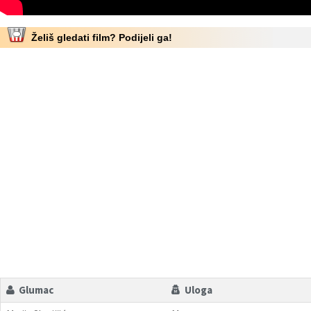
Želiš gledati film? Podijeli ga!
Glumac
Uloga