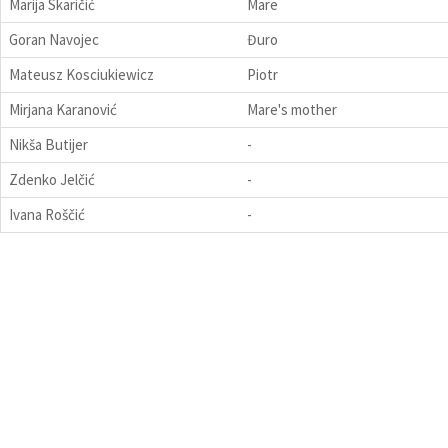
Marija Skaričić
Mare
Goran Navojec
Đuro
Mateusz Kosciukiewicz
Piotr
Mirjana Karanović
Mare's mother
Nikša Butijer
-
Zdenko Jelčić
-
Ivana Roščić
-