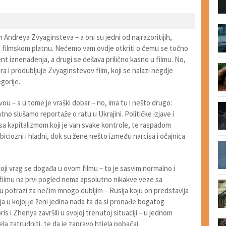
m Andreya Zvyaginsteva – a oni su jedni od najrazoritijih,
i na filmskom platnu. Nećemo vam ovdje otkriti o čemu se točno
ent iznenađenja, a drugi se dešava prilično kasno u filmu. No,
a i produbljuje Zvyaginstevov film, koji se nalazi negdje
gorije.
u – a u tome je vraški dobar – no, ima tu i nešto drugo:
antno slušamo reportaže o ratu u Ukrajini. Političke izjave i
 i sa kapitalizmom koji je van svake kontrole, te raspadom
biciozni i hladni, dok su žene nešto između narcisa i očajnica
ji vrag se događa u ovom filmu – to je sasvim normalno i
ilmu na prvi pogled nema apsolutno nikakve veze sa
 u potrazi za nečim mnogo dubljim – Rusija koju on predstavlja
lja u kojoj je ženi jedina nada ta da si pronađe bogatog
is i Zhenya završili u svojoj trenutoj situaciji – u jednom
la zatrudniti, te da je zapravo htjela pobačaj.