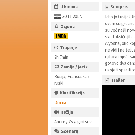
U kinima
Sinopsis
30.11.2017.
Iako još uvijek 
svom su groznom
Ocjena
su već našli nov
sve toksičnijih 
Alyosha, oko koj
Trajanje
ne vidi i ne želi
njihovu riječ. 
2h 7min
gotovo dva dana,
Zemlja / jezik
uspjeti spasiti 
Rusija, Francuska /
Trailer
ruski
Klasifikacija
Drama
Režija
Andrey Zvyagintsev
Scenarij