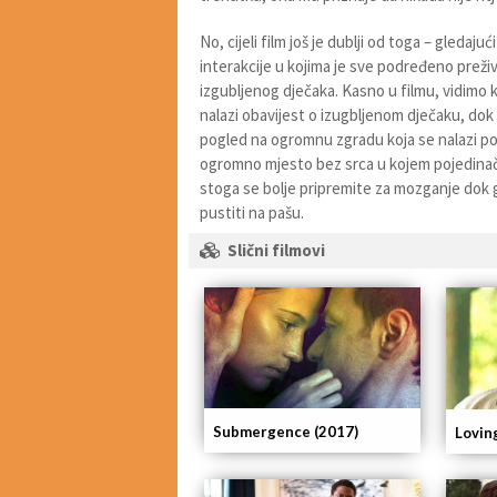
No, cijeli film još je dublji od toga – gleda
interakcije u kojima je sve podređeno preži
izgubljenog dječaka. Kasno u filmu, vidimo 
nalazi obavijest o izugbljenom dječaku, dok
pogled na ogromnu zgradu koja se nalazi po
ogromno mjesto bez srca u kojem pojedina
stoga se bolje pripremite za mozganje dok g
pustiti na pašu.
Slični filmovi
Submergence (2017)
Lovin