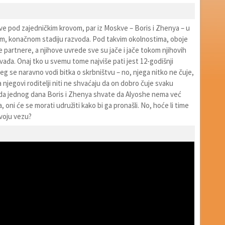
žive pod zajedničkim krovom, par iz Moskve – Boris i Zhenya – u
, konačnom stadiju razvoda. Pod takvim okolnostima, oboje
e partnere, a njihove uvrede sve su jače i jače tokom njihovih
svađa. Onaj tko u svemu tome najviše pati jest 12-godišnji
eg se naravno vodi bitka o skrbništvu – no, njega nitko ne čuje,
, a njegovi roditelji niti ne shvaćaju da on dobro čuje svaku
Kada jednog dana Boris i Zhenya shvate da Alyoshe nema već
 oni će se morati udružiti kako bi ga pronašli. No, hoće li time
svoju vezu?