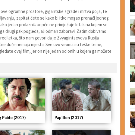
jući ove ogromne prostore, gigantske zgrade i mrtva polja, te
vljavanju, zapitat ćete se kako bi itko mogao pronaći jednog
kako jedan prolaznik uopće ne primjećuje letak na kojem se
 ga drugi pak pogleda, ali odmah zaboravi. Zatim dobivamo
red letka, što nam govori da je Zvyagintsevova Rusija
čne duše nemaju mjesta. Sve ovo veoma su teške teme,
ledate ovaj film, jer on nije jedan od onih u kojem ga možete
g Pablo (2017)
Papillon (2017)