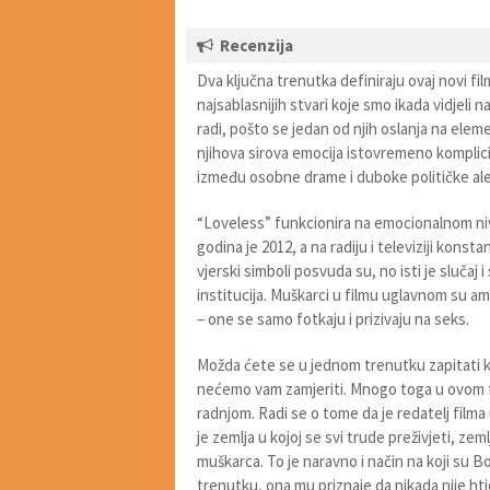
Recenzija
Dva ključna trenutka definiraju ovaj novi fil
najsablasnijih stvari koje smo ikada vidjel
radi, pošto se jedan od njih oslanja na elem
njihova sirova emocija istovremeno komplicir
između osobne drame i duboke političke ale
“Loveless” funkcionira na emocionalnom nivo
godina je 2012, a na radiju i televiziji konst
vjerski simboli posvuda su, no isti je slučaj
institucija. Muškarci u filmu uglavnom su am
– one se samo fotkaju i prizivaju na seks.
Možda ćete se u jednom trenutku zapitati ko
nećemo vam zamjeriti. Mnogo toga u ovom f
radnjom. Radi se o tome da je redatelj filma
je zemlja u kojoj se svi trude preživjeti, zem
muškarca. To je naravno i način na koji su Bor
trenutku, ona mu priznaje da nikada nije htje