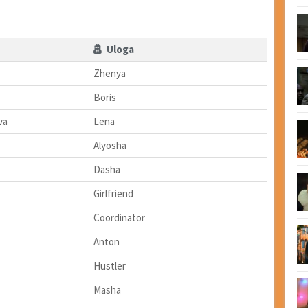
Uloga
Zhenya
Boris
va
Lena
Alyosha
Dasha
Girlfriend
Coordinator
Anton
Hustler
Masha