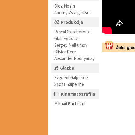
Oleg Negin
Andrey Zvyagintsev
Produkcija
Pascal Caucheteux
Gleb Fetisov
Sergey Melkumov
Želiš gled
Olivier Pere
Alexander Rodnyansy
Glazba
Evgueni Galperine
Sacha Galperine
Kinematografija
Mikhail Krichman