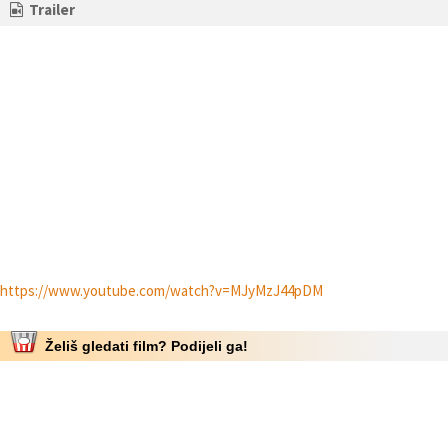
Trailer
https://www.youtube.com/watch?v=MJyMzJ44pDM
Želiš gledati film? Podijeli ga!