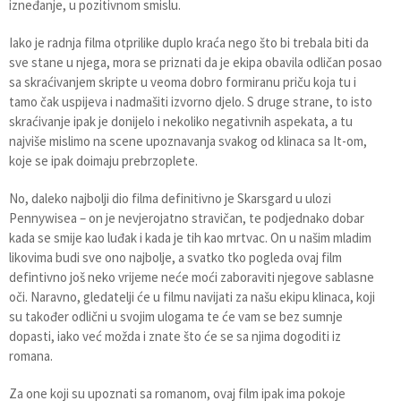
izneđanje, u pozitivnom smislu.
Iako je radnja filma otprilike duplo kraća nego što bi trebala biti da
sve stane u njega, mora se priznati da je ekipa obavila odličan posao
sa skraćivanjem skripte u veoma dobro formiranu priču koja tu i
tamo čak uspijeva i nadmašiti izvorno djelo. S druge strane, to isto
skraćivanje ipak je donijelo i nekoliko negativnih aspekata, a tu
najviše mislimo na scene upoznavanja svakog od klinaca sa It-om,
koje se ipak doimaju prebrzoplete.
No, daleko najbolji dio filma definitivno je Skarsgard u ulozi
Pennywisea – on je nevjerojatno stravičan, te podjednako dobar
kada se smije kao luđak i kada je tih kao mrtvac. On u našim mladim
likovima budi sve ono najbolje, a svatko tko pogleda ovaj film
defintivno još neko vrijeme neće moći zaboraviti njegove sablasne
oči. Naravno, gledatelji će u filmu navijati za našu ekipu klinaca, koji
su također odlični u svojim ulogama te će vam se bez sumnje
dopasti, iako već možda i znate što će se sa njima dogoditi iz
romana.
Za one koji su upoznati sa romanom, ovaj film ipak ima pokoje