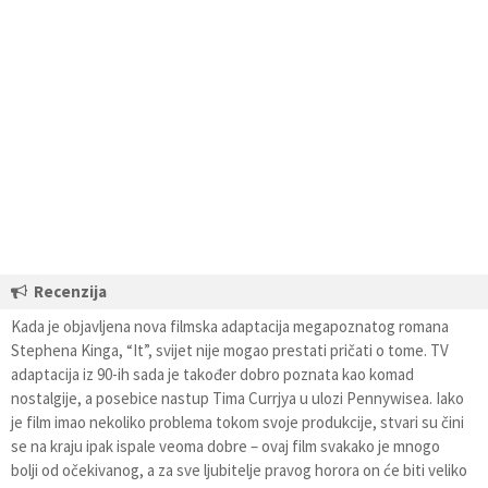
Recenzija
Kada je objavljena nova filmska adaptacija megapoznatog romana
Stephena Kinga, “It”, svijet nije mogao prestati pričati o tome. TV
adaptacija iz 90-ih sada je također dobro poznata kao komad
nostalgije, a posebice nastup Tima Currjya u ulozi Pennywisea. Iako
je film imao nekoliko problema tokom svoje produkcije, stvari su čini
se na kraju ipak ispale veoma dobre – ovaj film svakako je mnogo
bolji od očekivanog, a za sve ljubitelje pravog horora on će biti veliko