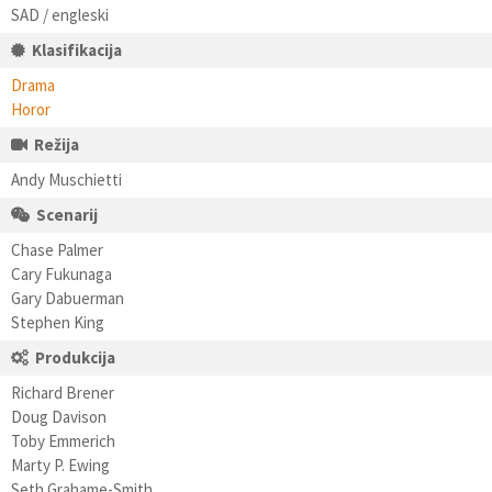
SAD / engleski
Klasifikacija
Drama
Horor
Režija
Andy Muschietti
Scenarij
Chase Palmer
Cary Fukunaga
Gary Dabuerman
Stephen King
Produkcija
Richard Brener
Doug Davison
Toby Emmerich
Marty P. Ewing
Seth Grahame-Smith