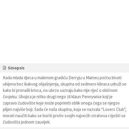
Sinopsis
Kada mlada djeca u malenom gradiću Derryju u Maineu počnu bivati
ubijena bez ikakvog objašnjenja, skupina od sedmero klinaca udruži se
kako bi pronašli krivca, no ubrzo saznaju kako nije riječ o običnom
čovjeku. Ubojica je nitko drugi nego zli klaun Pennywise koji je
zapravo čudovište koje može poprimiti oblik onoga čega se njegov
plijen najviše boji. Sada će naša skupina, koja se nazvala “Losers Club”,
morati naučiti kako se boriti protiv svojih najvećih strahova i riješiti se
čudovišta jednom zauvijek.