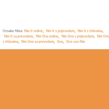
Oznake filma:
film It online
,
film It s prijevodom
,
film It s titlovima
,
film It sa prevodom
,
film Ono online
,
film Ono s prijevodom
,
film On
s titlovima
,
film Ono sa prevodom
,
Ono
,
Ono ceo film