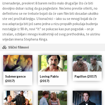
iznenađenje, preokret ili barem nešto malo drugačije što će biti
dovoljno dobar razlog da ga pogledate. Nećemo previše otkriti, no
definitivno se ne trebate bojati da će vam film biti dosadan ukoliko
ste već pročitali knjigu. U konačnici – iako su se mnogi bojali da će
ova adaptacija biti još samo jedna u nizu propalih pokušaja buđenja
nostalgije iz 90-ih, novi “It” se pokazao kao pun pogodak – on je
strašan, ozbiljan i mnogo kvalitetniji od svog prethodnika, te uistinu
vrijedan imena Stephena Kinga.
Slični filmovi
Submergence
Loving Pablo
Papillon (2017)
(2017)
(2017)