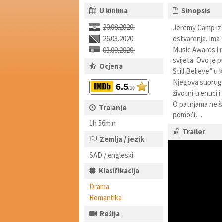
U kinima
Sinopsis
20.08.2020.
Jeremy Camp iza 
26.03.2020.
ostvarenja. Ima 
Music Awards i 
03.09.2020.
svijeta. Ovo je p
Ocjena
Still Believe” u 
Njegova supruga 
6.5
/10
životni trenuci i
O patnjama ne šu
Trajanje
pomoći…
1h 56min
Trailer
Zemlja / jezik
SAD / engleski
Klasifikacija
Drama
Romantika
Režija