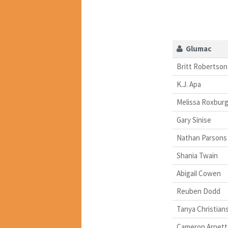
Glumac
Britt Robertson
K.J. Apa
Melissa Roxbur
Gary Sinise
Nathan Parsons
Shania Twain
Abigail Cowen
Reuben Dodd
Tanya Christian
Cameron Arnett