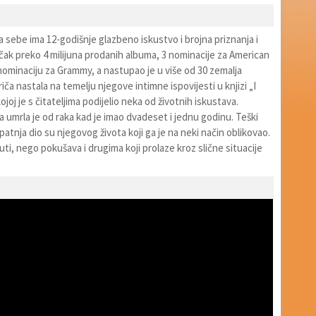
sebe ima 12-godišnje glazbeno iskustvo i brojna priznanja i
čak preko 4 milijuna prodanih albuma, 3 nominacije za American
nominaciju za Grammy, a nastupao je u više od 30 zemalja
riča nastala na temelju njegove intimne ispovijesti u knjizi „I
kojoj je s čitateljima podijelio neka od životnih iskustava.
umrla je od raka kad je imao dvadeset i jednu godinu. Teški
 patnja dio su njegovog života koji ga je na neki način oblikovao.
ti, nego pokušava i drugima koji prolaze kroz slične situacije