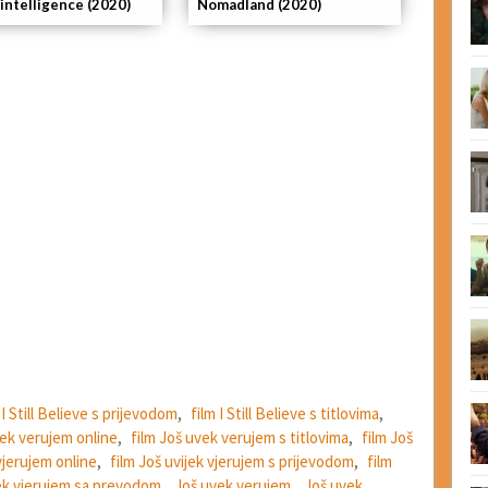
intelligence (2020)
Nomadland (2020)
 I Still Believe s prijevodom
,
film I Still Believe s titlovima
,
vek verujem online
,
film Još uvek verujem s titlovima
,
film Još
 vjerujem online
,
film Još uvijek vjerujem s prijevodom
,
film
jek vjerujem sa prevodom
,
Još uvek verujem
,
Još uvek