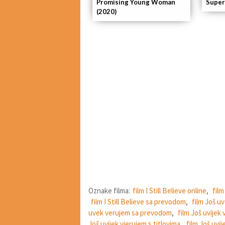
Promising Young Woman
Super
(2020)
Oznake filma:
film I Still Believe online
,
film
film I Still Believe sa prevodom
,
film Još u
uvek verujem sa prevodom
,
film Još uvijek
Još uvijek vjerujem s titlovima
,
film Još uvi