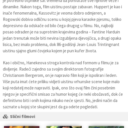
je potrebno otprilike sat vremena da pohvatate sve njihove veze i
dinamike. Nakon toga, film uistinu postaje zabavan. Huppert je kao i
inače fenomenalna, Kassovitz je veoma dobro odmjeren, a
Rogowski dobiva odličnu scenu u kojoj pjeva karaoke pjesmu, toliko
depresivno da odskače od bilo čega drugog u filmu. No, najbolji
posao odrađen je na suprotnim krajevima godina – Fantine Harduin
jedan trenutak može biti nevina izgubljena djevojčica, a drugi opaka
lisica, bez imalo problema, dok 86-godišnji Jean-Louis Trintingnant
uistinu sjajno glumi čovjeka kojem je pun kufer života.
Kao i obično, Hanekeova stroga kontrola nad formom u filmu je za
divljenje. Radeći zajedno sa svojim direktorom fotografije
Christianom Bergerom, on je napravio film koji je ispoliran i leden.
Više puta imat ćete priliku vidjeti uistinu vrhunske scene koje malo
koji redatelj može napraviti. Ipak, ono što ovaj film čini posebnim
njegov je specifični smisao za humor kojeg će neki obožavati, dok će
definitivno biti i onih kojima nikako neće sjesti. No, jedini način da
saznate u kojoj ste skupini jest da ga odete pogledati.
Slični filmovi