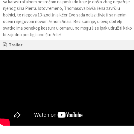
sa katastrofalnom nesrećom na poslu do koje je došlo zbog nepažnje
njenog sina Pierra. Istovremeno, Thomasova bivša žena završi u
bolnici, te njegova 13-godišnja kćer Eve sada odlazi živjeti sa njenim
ocem i njegovom novom ženom Anais. Bez sumnje, u ovoj obitelji
svatko ima ponekog kostura u ormaru, no mogu li se ipak udružiti kako
bi zajedno postigli ono što žele?
Trailer