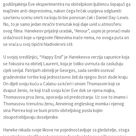
godišnjakinja Eve eksperimentira na obiteljskom ljubimcu šopajući ga
majčinim anti-depresivima, nakon čega hrčak uspijeva odglumiti
savršenu scenu smrti na koju bi bio ponosan čak i Daniel Day-Lewis.
No, to je samo jedan mračni trenutak koji daje uvid u atmosferu
ovog filma. Hanekeov prijašnji uradak, “Amour”, uspio je pronaći malo
srdačnosti koje u njegovim filmovima inače nema, no ovoga puta on
se vraća u svoj tipični hladnokrvni stil.
U svojoj središnjici, “Happy End” je Hanekeova verzija sapunice koja
se fokusira na obitelj Laurent, koja je toliko uvrnuta da zaslužuju
cijeli serijal. Patrijarh obitelji je Georges, sada senilni osnivač
građevinske tvrtke koji jednostavno želi da njegov život dođe kraju.
On dijeli svoju kuću u Calaisu sa kćeri i sinom Thomasom koji se
dvaput ženio, te koji traži svoju kćer Eve dok se njena majka,
Thomasova prva žena, oporavlja od predoziranja. Uz sve to imamo i
Thomasovu trenutnu ženu, Anneinog engleskog momka i njenog
sina Pierrea koji se buni protiv obiteljskog posla kojim
zloupotrebljavaju doseljenike.
Haneke nikada svoje likove ne pojednostavljuje za gledatelje, stoga