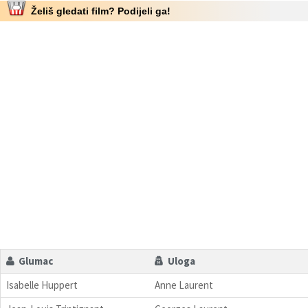
Želiš gledati film? Podijeli ga!
Glumac
Uloga
Isabelle Huppert
Anne Laurent