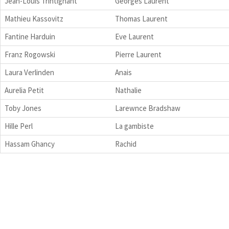
Jean-Louis Trintignant
Georges Laurent
Mathieu Kassovitz
Thomas Laurent
Fantine Harduin
Eve Laurent
Franz Rogowski
Pierre Laurent
Laura Verlinden
Anais
Aurelia Petit
Nathalie
Toby Jones
Larewnce Bradshaw
Hille Perl
La gambiste
Hassam Ghancy
Rachid