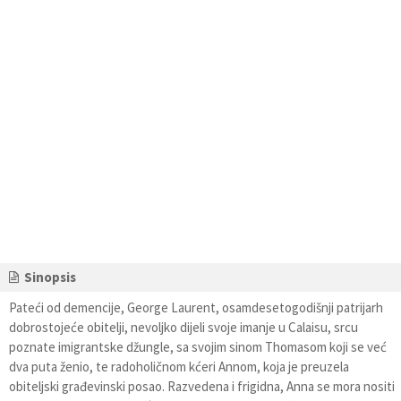
Sinopsis
Pateći od demencije, George Laurent, osamdesetogodišnji patrijarh
dobrostojeće obitelji, nevoljko dijeli svoje imanje u Calaisu, srcu
poznate imigrantske džungle, sa svojim sinom Thomasom koji se već
dva puta ženio, te radoholičnom kćeri Annom, koja je preuzela
obiteljski građevinski posao. Razvedena i frigidna, Anna se mora nositi