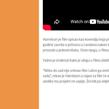
Harrelson je film opisao kao komediju koja p
godine završio u pritvoru u Londonu nakon š
provoda u jednom klubu. Osim njega, u filmu 
Važno je istaknuti kako je ulogu u filmu dobi
“Nitko do sad nije snimao film i uživo ga emit
sada”, rekao je Harrelson u najavi za film t
ukoliko mu projekt ne uspije. Živi bili pa vidjel