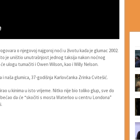
rogovara o njegovoj najgoroj noći u životu kada je glumac 2002.
to je uništio unutrašnjost jednog taksija nakon noćnog
će ulogu tumačiti i Owen Wilson, kao i Willy Nelson.
la i naša glumica, 37-godišnja Karlovčanka Zrinka Cvitešić.
irao u kinima u isto vrijeme. Nitko nije bio toliko glup, sve do
e obećao da će “skočiti s mosta Waterloo u centru Londona”
i.