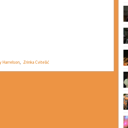
 Harrelson
,
Zrinka Cvitešić