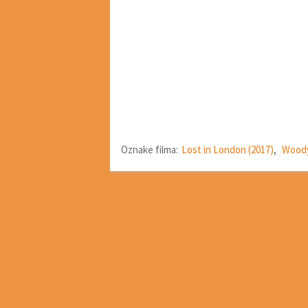
Oznake filma:
Lost in London (2017)
,
Woody