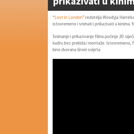
prikazivati u kini
“
Lost in London
” redatelja Woodyja Harrelson
istovremeno i snimati i prikazivati u kinima.
Snimanje i prikazivanje filma počinje 20. sij
kadru bez prekida i montaže. Istovremeno, f
kino dvorana širom svijeta.