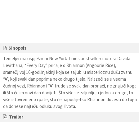
Sinopsis
Temeljen na uspješnom New York Times bestselleru autora Davida
Levithana, “Every Day” priča je o Rhiannon (Angourie Rice),
sramežljivoj 16-godišnjakinji koja se zaljubi u misterioznu dušu zvanu
“A”, koji svaki dan poprima neko drugo tijelo. Nalazeći se u veoma
čudnoj vezi, Rhiannon i “A” trude se svaki dan pronaći, ne znajući koga
ili što će im novi dan donijeti. Što više se zaljubljuju jedno u drugo, to
više istovremeno i pate, što će naposlijetku Rhiannon dovesti do toga
da donese najtežu odluku svog života.
Trailer