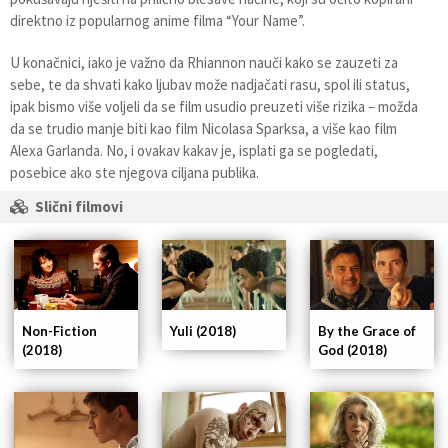
direktno iz popularnog anime filma “Your Name”.
U konačnici, iako je važno da Rhiannon nauči kako se zauzeti za
sebe, te da shvati kako ljubav može nadjačati rasu, spol ili status,
ipak bismo više voljeli da se film usudio preuzeti više rizika – možda
da se trudio manje biti kao film Nicolasa Sparksa, a više kao film
Alexa Garlanda. No, i ovakav kakav je, isplati ga se pogledati,
posebice ako ste njegova ciljana publika.
Slični filmovi
Non-Fiction
Yuli (2018)
By the Grace of
(2018)
God (2018)