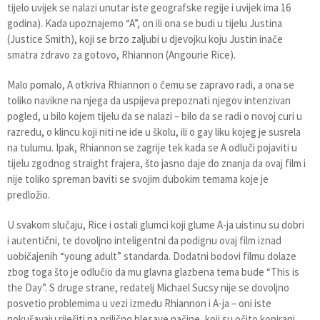
tijelo uvijek se nalazi unutar iste geografske regije i uvijek ima 16
godina). Kada upoznajemo “A”, on ili ona se budi u tijelu Justina
(Justice Smith), koji se brzo zaljubi u djevojku koju Justin inače
smatra zdravo za gotovo, Rhiannon (Angourie Rice).
Malo pomalo, A otkriva Rhiannon o čemu se zapravo radi, a ona se
toliko navikne na njega da uspijeva prepoznati njegov intenzivan
pogled, u bilo kojem tijelu da se nalazi – bilo da se radi o novoj curi u
razredu, o klincu koji niti ne ide u školu, ili o gay liku kojeg je susrela
na tulumu. Ipak, Rhiannon se zagrije tek kada se A odluči pojaviti u
tijelu zgodnog straight frajera, što jasno daje do znanja da ovaj film i
nije toliko spreman baviti se svojim dubokim temama koje je
predložio.
U svakom slučaju, Rice i ostali glumci koji glume A-ja uistinu su dobri
i autentični, te dovoljno inteligentni da podignu ovaj film iznad
uobičajenih “young adult” standarda. Dodatni bodovi filmu dolaze
zbog toga što je odlučio da mu glavna glazbena tema bude “This is
the Day”. S druge strane, redatelj Michael Sucsy nije se dovoljno
posvetio problemima u vezi između Rhiannon i A-ja – oni iste
pokušavaju riješiti na prilično blesave načine, koji su očito kopirani