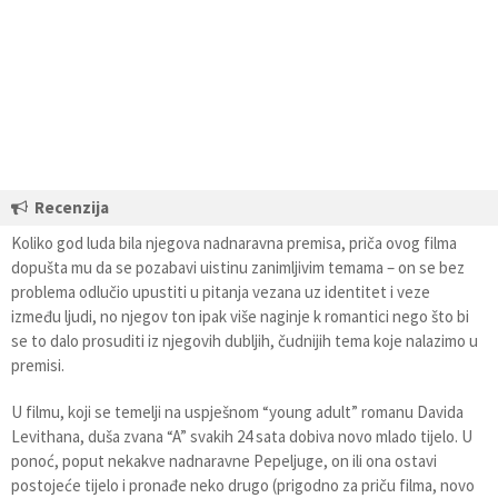
Recenzija
Koliko god luda bila njegova nadnaravna premisa, priča ovog filma
dopušta mu da se pozabavi uistinu zanimljivim temama – on se bez
problema odlučio upustiti u pitanja vezana uz identitet i veze
između ljudi, no njegov ton ipak više naginje k romantici nego što bi
se to dalo prosuditi iz njegovih dubljih, čudnijih tema koje nalazimo u
premisi.
U filmu, koji se temelji na uspješnom “young adult” romanu Davida
Levithana, duša zvana “A” svakih 24 sata dobiva novo mlado tijelo. U
ponoć, poput nekakve nadnaravne Pepeljuge, on ili ona ostavi
postojeće tijelo i pronađe neko drugo (prigodno za priču filma, novo