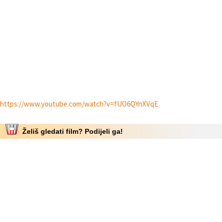
https://www.youtube.com/watch?v=fUO6QYnXVqE
Želiš gledati film? Podijeli ga!