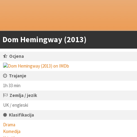
Dom Hemingway (2013)
Ocjena
Trajanje
1h 33 min
Zemlja / jezik
UK / engleski
Klasifikacija
Drama
Komedija