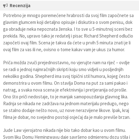
Recenzija
Potrebno je mnogo poremećene hrabrosti da svoj film započnete sa
glavnim glumcem koji detaljno opisuje i diskutira o svom penisu, dok
ga obrađuje neka nepoznata ženska. I to sve u 5-minutnoj sceni bez
prekida. No, upravo tako je redatelj i pisac Richard Shepherd odlučio
započeti ovaj film. Scena je takva da ćete u prvih 5 minuta znati je li
ovaj film za vas ili ne, ovisno o tome kakav vam je ukus za humor.
Priča možda zvuči prejednostavno, no vjerujte nam na riječ – ovdje
se radi o jednoj najmračnijih skripti koju smo vidjeli u posljednjih
nekoliko godina. Shepherd ima svoj tipični stil humora, kojeg često
demonstrira u ovom filmu. On stavlja Doma na put za sami pakao i
natrag, a svaka nova scena je efektnivnija i pretjeranija od prošle.
Ono što priči nedostaje, to je manjak samopouzdanja glavnog lika.
Radnja se nikada ne zadržava na jednom materijalu predugo, nego
se stalno dodaje nešto novo, uz nove nerazvijene likove. Ipak, kraj
filma je dobar, no svejedno postoji osjećaj da je malo previše brzan.
Jude Law vjerojatno nikada nije bio tako dobar kao u ovom filmu.
Svom liku Domu Hemingwayu daje savršeno odmjerenu dozu stila i