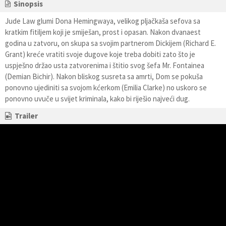
Sinopsis
Jude Law glumi Dona Hemingwaya, velikog pljačkaša sefova sa
kratkim fitiljem koji je smiješan, prost i opasan. Nakon dvanaest
godina u zatvoru, on skupa sa svojim partnerom Dickijem (Richard E.
Grant) kreće vratiti svoje dugove koje treba dobiti zato što je
uspješno držao usta zatvorenima i štitio svog šefa Mr. Fontainea
(Demian Bichir). Nakon bliskog susreta sa amrti, Dom se pokuša
ponovno ujediniti sa svojom kćerkom (Emilia Clarke) no uskoro se
ponovno uvuče u svijet kriminala, kako bi riješio najveći dug.
Trailer