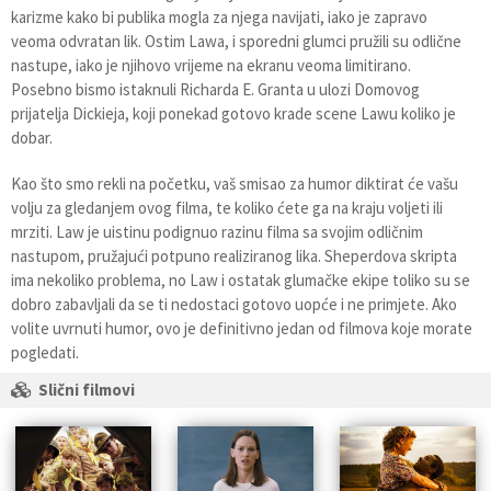
karizme kako bi publika mogla za njega navijati, iako je zapravo
veoma odvratan lik. Ostim Lawa, i sporedni glumci pružili su odlične
nastupe, iako je njihovo vrijeme na ekranu veoma limitirano.
Posebno bismo istaknuli Richarda E. Granta u ulozi Domovog
prijatelja Dickieja, koji ponekad gotovo krade scene Lawu koliko je
dobar.
Kao što smo rekli na početku, vaš smisao za humor diktirat će vašu
volju za gledanjem ovog filma, te koliko ćete ga na kraju voljeti ili
mrziti. Law je uistinu podignuo razinu filma sa svojim odličnim
nastupom, pružajući potpuno realiziranog lika. Sheperdova skripta
ima nekoliko problema, no Law i ostatak glumačke ekipe toliko su se
dobro zabavljali da se ti nedostaci gotovo uopće i ne primjete. Ako
volite uvrnuti humor, ovo je definitivno jedan od filmova koje morate
pogledati.
Slični filmovi