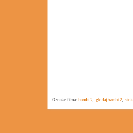
Oznake filma:
bambi 2
,
gledaj bambi 2
,
sink