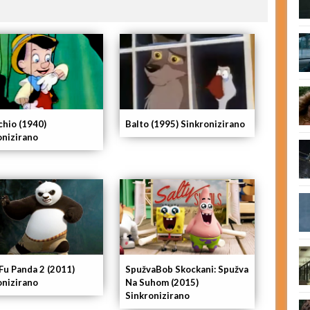
chio (1940)
Balto (1995) Sinkronizirano
onizirano
Fu Panda 2 (2011)
SpužvaBob Skockani: Spužva
onizirano
Na Suhom (2015)
Sinkronizirano