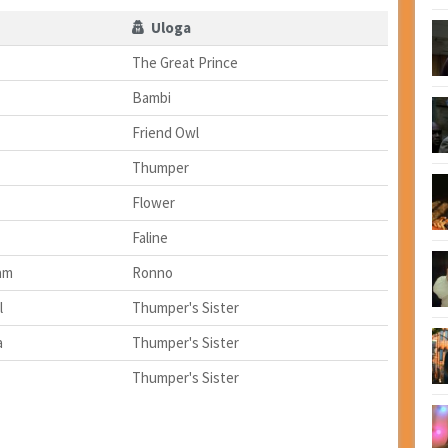
Uloga
The Great Prince
Bambi
Friend Owl
Thumper
Flower
Faline
am
Ronno
l
Thumper's Sister
a
Thumper's Sister
Thumper's Sister