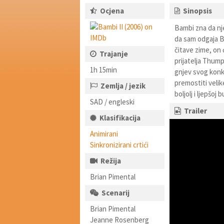
Ocjena
Sinopsis
Bambi zna da nj
da sam odgaja B
čitave zime, on 
Trajanje
prijatelja Thump
1h 15min
gnjev svog konku
premostiti velik
Zemlja / jezik
boljolj i ljepšoj
SAD / engleski
Trailer
Klasifikacija
Animirani
Sinkronizirani crtići
Režija
Brian Pimental
Scenarij
Brian Pimental
Jeanne Rosenberg