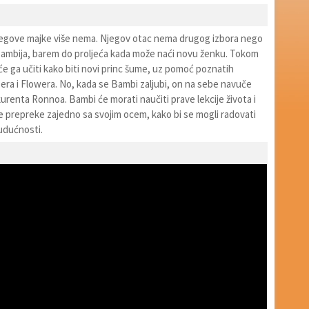
egove majke više nema. Njegov otac nema drugog izbora nego
ambija, barem do proljeća kada može naći novu ženku. Tokom
će ga učiti kako biti novi princ šume, uz pomoć poznatih
era i Flowera. No, kada se Bambi zaljubi, on na sebe navuče
renta Ronnoa. Bambi će morati naučiti prave lekcije života i
e prepreke zajedno sa svojim ocem, kako bi se mogli radovati
 budućnosti.