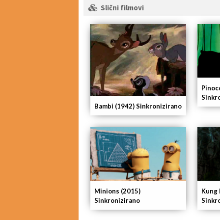
Slični filmovi
Pinoc
Sinkr
Bambi (1942) Sinkronizirano
Minions (2015)
Kung 
Sinkronizirano
Sinkr