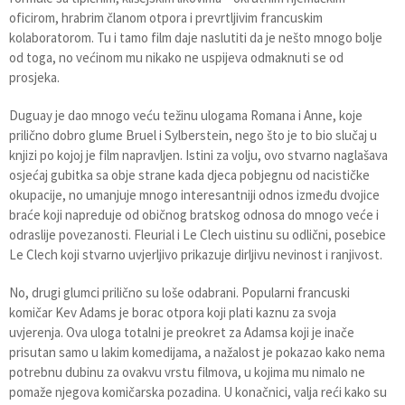
oficirom, hrabrim članom otpora i prevrtljivim francuskim
kolaboratorom. Tu i tamo film daje naslutiti da je nešto mnogo bolje
od toga, no većinom mu nikako ne uspijeva odmaknuti se od
prosjeka.
Duguay je dao mnogo veću težinu ulogama Romana i Anne, koje
prilično dobro glume Bruel i Sylberstein, nego što je to bio slučaj u
knjizi po kojoj je film napravljen. Istini za volju, ovo stvarno naglašava
osjećaj gubitka sa obje strane kada djeca pobjegnu od nacističke
okupacije, no umanjuje mnogo interesantniji odnos između dvojice
braće koji napreduje od običnog bratskog odnosa do mnogo veće i
odraslije povezanosti. Fleurial i Le Clech uistinu su odlični, posebice
Le Clech koji stvarno uvjerljivo prikazuje dirljivu nevinost i ranjivost.
No, drugi glumci prilično su loše odabrani. Popularni francuski
komičar Kev Adams je borac otpora koji plati kaznu za svoja
uvjerenja. Ova uloga totalni je preokret za Adamsa koji je inače
prisutan samo u lakim komedijama, a nažalost je pokazao kako nema
potrebnu dubinu za ovakvu vrstu filmova, u kojima mu nimalo ne
pomaže njegova komičarska pozadina. U konačnici, valja reći kako su