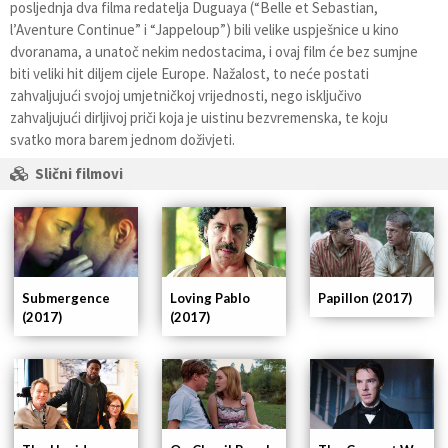
posljednja dva filma redatelja Duguaya (“Belle et Sebastian,
l’Aventure Continue” i “Jappeloup”) bili velike uspješnice u kino
dvoranama, a unatoč nekim nedostacima, i ovaj film će bez sumjne
biti veliki hit diljem cijele Europe. Nažalost, to neće postati
zahvaljujući svojoj umjetničkoj vrijednosti, nego isključivo
zahvaljujući dirljivoj priči koja je uistinu bezvremenska, te koju
svatko mora barem jednom doživjeti.
Slični filmovi
Submergence
Loving Pablo
Papillon (2017)
(2017)
(2017)