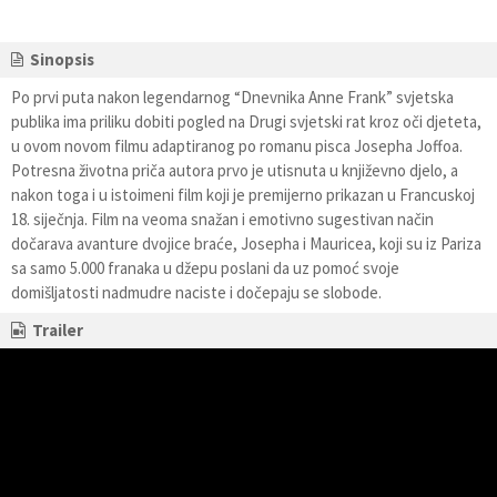
Sinopsis
Po prvi puta nakon legendarnog “Dnevnika Anne Frank” svjetska
publika ima priliku dobiti pogled na Drugi svjetski rat kroz oči djeteta,
u ovom novom filmu adaptiranog po romanu pisca Josepha Joffoa.
Potresna životna priča autora prvo je utisnuta u književno djelo, a
nakon toga i u istoimeni film koji je premijerno prikazan u Francuskoj
18. siječnja. Film na veoma snažan i emotivno sugestivan način
dočarava avanture dvojice braće, Josepha i Mauricea, koji su iz Pariza
sa samo 5.000 franaka u džepu poslani da uz pomoć svoje
domišljatosti nadmudre naciste i dočepaju se slobode.
Trailer