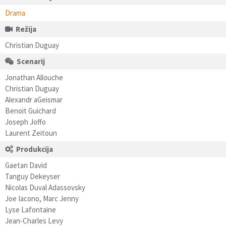
Drama
Režija
Christian Duguay
Scenarij
Jonathan Allouche
Christian Duguay
Alexandr aGeismar
Benoit Guichard
Joseph Joffo
Laurent Zeitoun
Produkcija
Gaetan David
Tanguy Dekeyser
Nicolas Duval Adassovsky
Joe Iacono, Marc Jenny
Lyse Lafontaine
Jean-Charles Levy