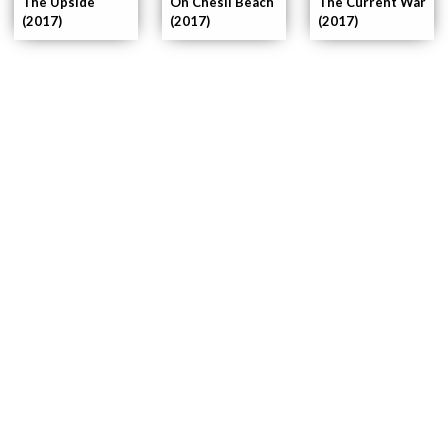
The Upside
On Chesil Beach
The Current War
(2017)
(2017)
(2017)