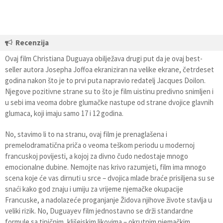
Recenzija
Ovaj film Christiana Duguaya obilježava drugi put da je ovaj best-
seller autora Josepha Joffoa ekraniziran na velike ekrane, četrdeset
godina nakon što je to prvi puta napravio redatelj Jacques Doilon.
Njegove pozitivne strane su to što je film uistinu predivno snimljen i
u sebi ima veoma dobre glumačke nastupe od strane dvojice glavnih
glumaca, koji imaju samo 17 i 12 godina.
No, stavimo li to na stranu, ovaj film je prenaglašena i
premelodramatična priča o veoma teškom periodu u modernoj
francuskoj povijesti, a kojoj za divno čudo nedostaje mnogo
emocionalne dubine. Nemojte nas krivo razumjeti, film ima mnogo
scena koje će vas dirnuti u srce – dvojica mlade braće prisiljena su se
snaći kako god znaju i umiju za vrijeme njemačke okupacije
Francuske, a nadolazeće proganjanje Židova njihove živote stavlja u
veliki rizik. No, Duguayev film jednostavno se drži standardne
formule sa tipičnim, klišejskim likovima – okrutnim njemačkim