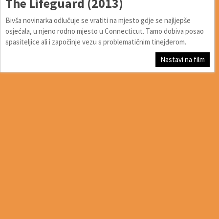
The Lifeguard (2013)
Bivša novinarka odlučuje se vratiti na mjesto gdje se najljepše
osjećala, u njeno rodno mjesto u Connecticut. Tamo dobiva posao
spasiteljice ali i započinje vezu s problematičnim tinejđerom.
Nastavi na film