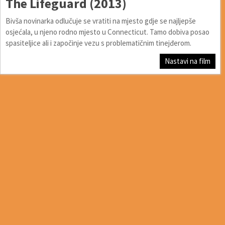
The Lifeguard (2013)
Bivša novinarka odlučuje se vratiti na mjesto gdje se najljepše
osjećala, u njeno rodno mjesto u Connecticut. Tamo dobiva posao
spasiteljice ali i započinje vezu s problematičnim tinejđerom.
Nastavi na film