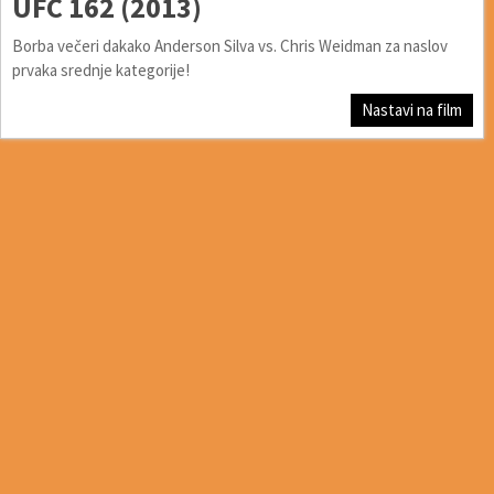
UFC 162 (2013)
Borba večeri dakako Anderson Silva vs. Chris Weidman za naslov
prvaka srednje kategorije!
Nastavi na film