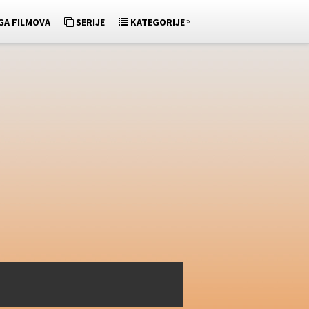
»
GA FILMOVA
SERIJE
KATEGORIJE