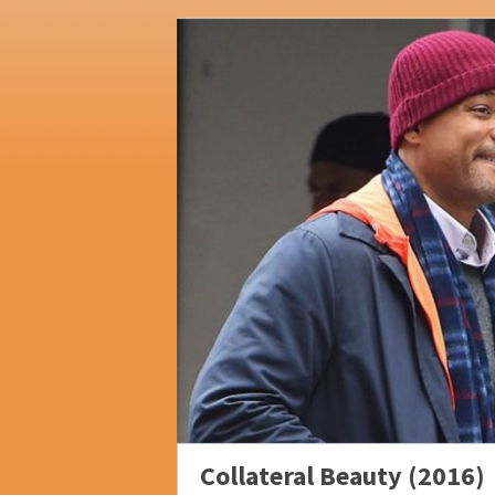
Collateral Beauty (2016)