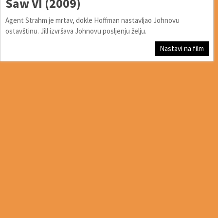
Saw VI (2009)
Agent Strahm je mrtav, dokle Hoffman nastavljao Johnovu
ostavštinu. Jill izvršava Johnovu posljenju želju.
Nastavi na film