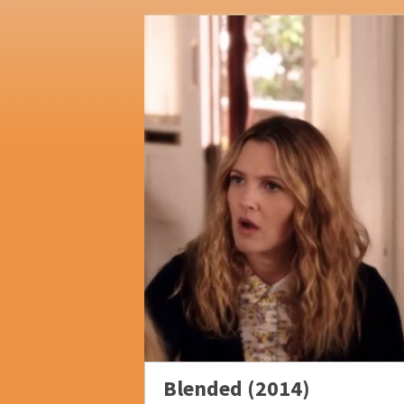
Blended (2014)