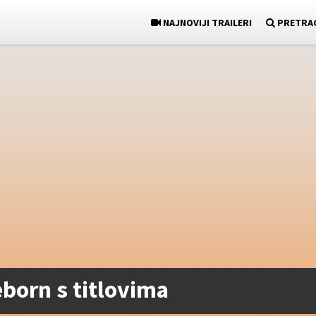
NAJNOVIJI TRAILERI
PRETRA
born s titlovima