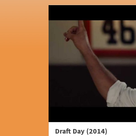
Draft Day (2014)