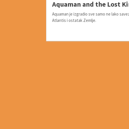
Aquaman and the Lost K
Aquaman je izgradio sve samo ne lako save
Atlantis i ostatak Zemlje.