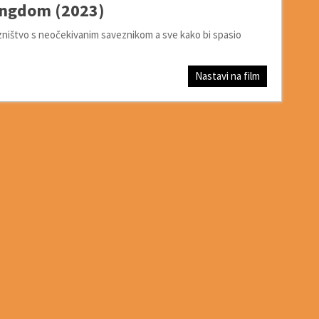
ingdom (2023)
zništvo s neočekivanim saveznikom a sve kako bi spasio
Nastavi na film