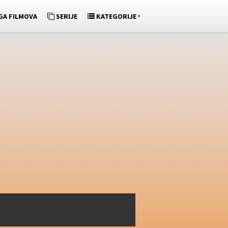
»
GA FILMOVA
SERIJE
KATEGORIJE