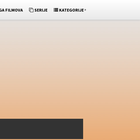
»
GA FILMOVA
SERIJE
KATEGORIJE