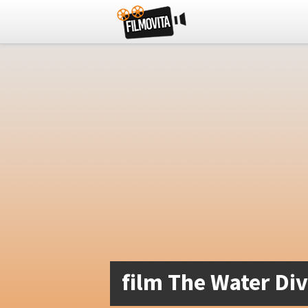
film The Water Div