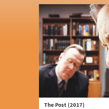
The Post (2017)