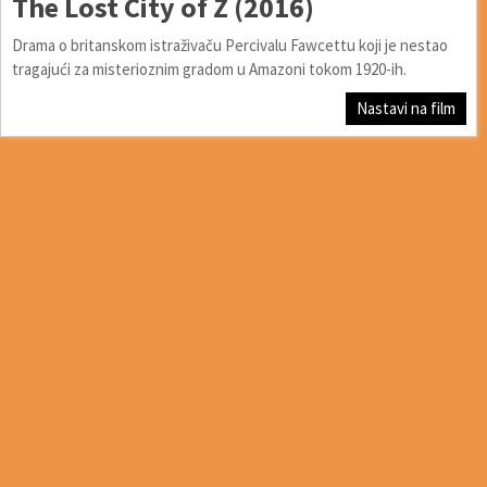
The Lost City of Z (2016)
Drama o britanskom istraživaču Percivalu Fawcettu koji je nestao
tragajući za misterioznim gradom u Amazoni tokom 1920-ih.
Nastavi na film