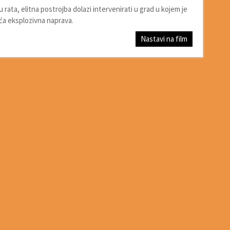
 rata, elitna postrojba dolazi intervenirati u grad u kojem je
ća eksplozivna naprava.
Nastavi na film