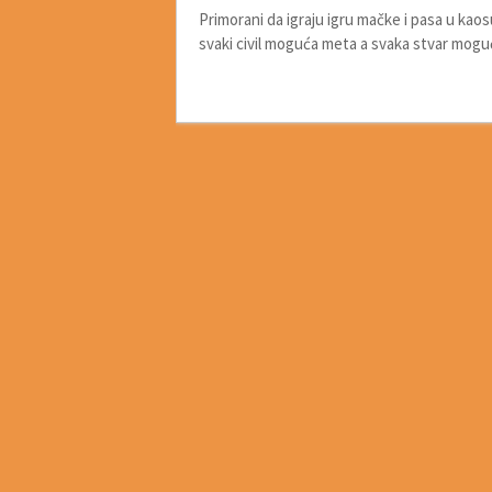
Primorani da igraju igru mačke i pasa u kaosu
svaki civil moguća meta a svaka stvar mogu