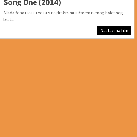
Song One (2014)
Mlada žena ulazi u vezu s najdražim muzičarem njenog bolesnog
brata.
Nastavi na film