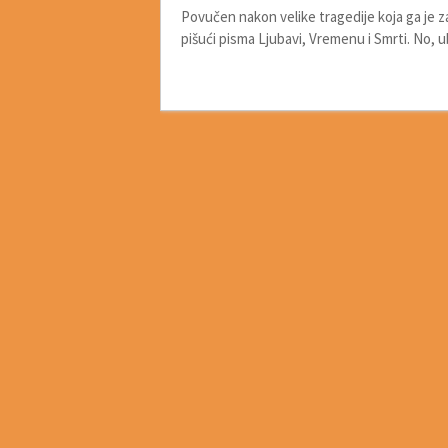
Povučen nakon velike tragedije koja ga je z
pišući pisma Ljubavi, Vremenu i Smrti. No