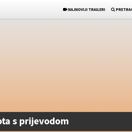
NAJNOVIJI TRAILERI
PRETRA
ota s prijevodom