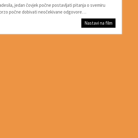
adesila, jedan čovjek počne postavljati pitanja o svemiru
, ubrzo počne dobivati neočekivane odgovore…
Nastavi na film