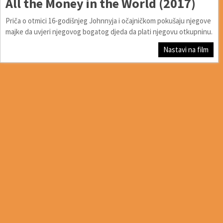
All the Money in the World (2017)
Priča o otmici 16-godišnjeg Johnnyja i očajničkom pokušaju njegove
majke da uvjeri njegovog bogatog djeda da plati njegovu otkupninu.
Nastavi na film