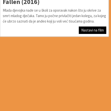
Fallen (2016)
Mlada djevojka nađe se u školi za oporavak nakon što ju okrive za
smrt mladog dječaka. Tamo ju počne privlačiti jedan kolega, za kojeg
će ubrzo saznati da je anđeo koji ju voli već tisućama godina.
Nastavi na film