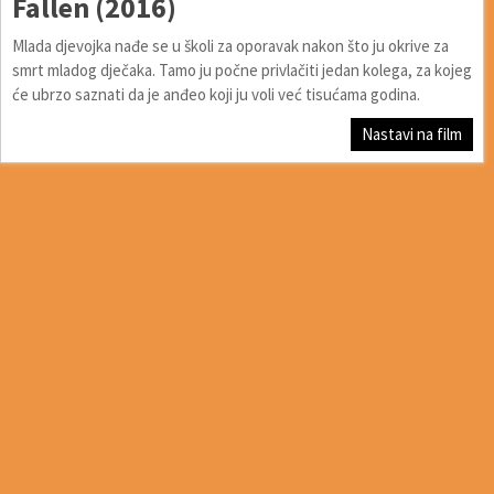
Fallen (2016)
Mlada djevojka nađe se u školi za oporavak nakon što ju okrive za
smrt mladog dječaka. Tamo ju počne privlačiti jedan kolega, za kojeg
će ubrzo saznati da je anđeo koji ju voli već tisućama godina.
Nastavi na film