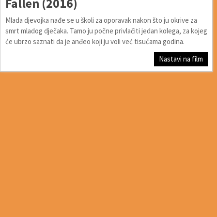
Fallen (2016)
Mlada djevojka nađe se u školi za oporavak nakon što ju okrive za
smrt mladog dječaka. Tamo ju počne privlačiti jedan kolega, za kojeg
će ubrzo saznati da je anđeo koji ju voli već tisućama godina.
Nastavi na film