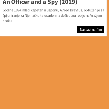
An Officer and a Spy (2019)
Godine 1894. mladi kapetan u usponu, Alfred Dreyfus, optužen je za
špijuniranje za Njemačku te osuđen na doživotnu robiju na Vražjem
otoku…
Nastavi na film