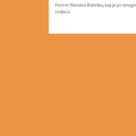
Portret Manoloa Blahnika, koji je po mnogi
stoljeća.