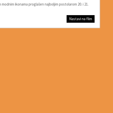
m modnim ikonama proglašen najboljim postolarom 20. i 21.
Nastavi na film