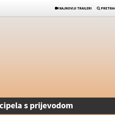
NAJNOVIJI TRAILERI
PRETRA
 cipela s prijevodom